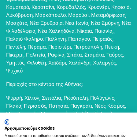
Καματερό
,
Κερατσίνι
,
Κορυδαλλός
,
Κρυονέρι
,
Κηφισιά
,
Λυκόβρυση
,
Μαρκόπουλο
,
Μαρούσι
,
Μεταμόρφωση
,
Μοσχάτο
,
Νέα Ερυθραία
,
Νέα Ιωνία
,
Νέα Σμύρνη
,
Νέα
Φιλαδέλφεια
,
Νέα Χαλκηδόνα
,
Νίκαια
,
Παιανία
,
Παλαιό Φάληρο
,
Παλλήνη
,
Παπάγου
,
Πειραιάς
,
Πεντέλη
,
Πέραμα
,
Περιστέρι
,
Πετρούπολη
,
Πεύκη
,
Πικέρμι
,
Πολιτεία
,
Ραφίνα
,
Σπάτα
,
Σταμάτα
,
Ταύρος
,
Υμηττός
,
Φιλοθέη
,
Χαϊδάρι
,
Χαλάνδρι
,
Χολαργός
,
Ψυχικό
Περιοχές στο κέντρο της Αθήνας:
Ψυρρή
,
Χίλτον
,
Σεπόλια
,
Ριζούπολη
,
Πολύγωνο
,
Πλάκα
,
Περισσός
,
Πατήσια
,
Παγκράτι
,
Νέος Κόσμος
,
Μεταξουργείο
,
Μοναστηράκι
,
Κυψέλη
,
Κολωνός
,
Κολωνάκι
,
Θησείο
,
Εξάρχεια
,
Γκάζι
,
Γκύζη
,
Γουδί
,
Χρησιμοποιούμε cookies
Βοτανικός
Μπορούμε να τα τοποθετήσουμε για ανάλυση των δεδομένων επισκεπτών