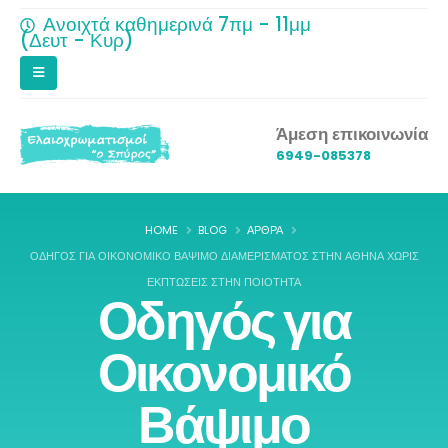
Ανοιχτά καθημερινά 7πμ - 11μμ
(Δευτ - Κυρ)
Άμεση επικοινωνία
6949-085378
HOME
BLOG
ΆΡΘΡΑ
ΟΔΗΓΌΣ ΓΙΑ ΟΙΚΟΝΟΜΙΚΌ ΒΆΨΙΜΟ ΔΙΑΜΕΡΊΣΜΑΤΟΣ ΣΤΗΝ ΑΘΉΝΑ ΧΩΡΊΣ
ΕΚΠΤΏΣΕΙΣ ΣΤΗΝ ΠΟΙΌΤΗΤΑ
Οδηγός για
Οικονομικό
Βάψιμο