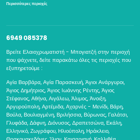
Περισσότερες περιοχές
6949 085378
Βρείτε Ελαιοχρωματιστή - Μπογιατζή στην περιοχή
που ψάχνετε, δείτε παρακάτω όλες τις περιοχές που
εξυπηρετούμε :
Αγία Βαρβάρα
,
Αγία Παρασκευή
,
Άγιοι Ανάργυροι
,
Άγιος Δημήτριος
,
Άγιος Ιωάννης Ρέντης
,
Άγιος
Στέφανος
,
Αθήνα
,
Αιγάλεω
,
Άλιμος
,
Άνοιξη
,
Αργυρούπολη
,
Αρτέμιδα
,
Αχαρνές - Μενίδι
,
Βάρη
,
Βούλα
,
Βουλιαγμένη
,
Βριλήσσια
,
Βύρωνας
,
Γαλάτσι
,
Γλυφάδα
,
Δάφνη
,
Διόνυσος
,
Δραπετσώνα
,
Εκάλη
,
Ελληνικό
,
Ζωγράφου
,
Ηλιούπολη
,
Ηράκλειο
,
Θρακομακεδόνες
,
Ίλιον
,
Καισαριανή
,
Καλλιθέα
,