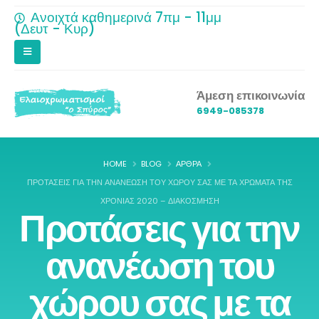
Ανοιχτά καθημερινά 7πμ - 11μμ
(Δευτ - Κυρ)
Άμεση επικοινωνία
6949-085378
HOME
BLOG
ΆΡΘΡΑ
ΠΡΟΤΆΣΕΙΣ ΓΙΑ ΤΗΝ ΑΝΑΝΈΩΣΗ ΤΟΥ ΧΏΡΟΥ ΣΑΣ ΜΕ ΤΑ ΧΡΏΜΑΤΑ ΤΗΣ
ΧΡΟΝΙΆΣ 2020 – ΔΙΑΚΌΣΜΗΣΗ
Προτάσεις για την
ανανέωση του
χώρου σας με τα