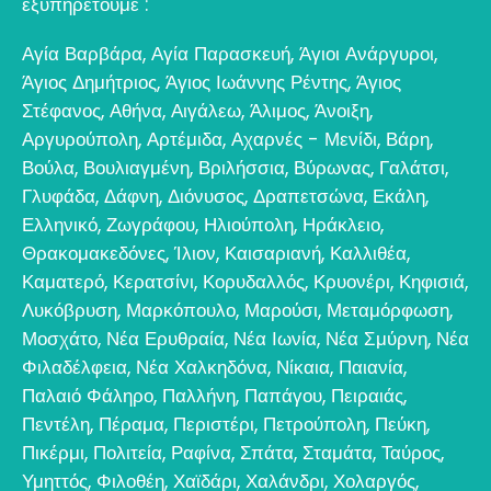
εξυπηρετούμε :
Αγία Βαρβάρα
,
Αγία Παρασκευή
,
Άγιοι Ανάργυροι
,
Άγιος Δημήτριος
,
Άγιος Ιωάννης Ρέντης
,
Άγιος
Στέφανος
,
Αθήνα
,
Αιγάλεω
,
Άλιμος
,
Άνοιξη
,
Αργυρούπολη
,
Αρτέμιδα
,
Αχαρνές - Μενίδι
,
Βάρη
,
Βούλα
,
Βουλιαγμένη
,
Βριλήσσια
,
Βύρωνας
,
Γαλάτσι
,
Γλυφάδα
,
Δάφνη
,
Διόνυσος
,
Δραπετσώνα
,
Εκάλη
,
Ελληνικό
,
Ζωγράφου
,
Ηλιούπολη
,
Ηράκλειο
,
Θρακομακεδόνες
,
Ίλιον
,
Καισαριανή
,
Καλλιθέα
,
Καματερό
,
Κερατσίνι
,
Κορυδαλλός
,
Κρυονέρι
,
Κηφισιά
,
Λυκόβρυση
,
Μαρκόπουλο
,
Μαρούσι
,
Μεταμόρφωση
,
Μοσχάτο
,
Νέα Ερυθραία
,
Νέα Ιωνία
,
Νέα Σμύρνη
,
Νέα
Φιλαδέλφεια
,
Νέα Χαλκηδόνα
,
Νίκαια
,
Παιανία
,
Παλαιό Φάληρο
,
Παλλήνη
,
Παπάγου
,
Πειραιάς
,
Πεντέλη
,
Πέραμα
,
Περιστέρι
,
Πετρούπολη
,
Πεύκη
,
Πικέρμι
,
Πολιτεία
,
Ραφίνα
,
Σπάτα
,
Σταμάτα
,
Ταύρος
,
Υμηττός
,
Φιλοθέη
,
Χαϊδάρι
,
Χαλάνδρι
,
Χολαργός
,