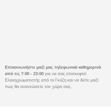
Οι Ελαιοχρωματιστές μας
αναλαμβάνουν οποιαδήποτε εργασία
στο Γκύζη.
Αναλυτικότερα, αναλαμβάνουμε κάθε
είδους μερεμέτια, επισκευές, μονώσεις,
συντήρηση κτιρίων πολυκατοικιών και
καταστημάτων.
Το βάψιμο του σπιτιού σας γίνεται με
μοντέρνα και οικολογικά χρώματα.
Επικοινωνήστε μαζί μας
τηλεφωνικά καθημερινά
από τις 7:00 - 23:00
για να σας επισκεφτεί
Ελαιοχρωματιστής από το Γκύζη και να δείτε μαζί
πως θα ανανεώσετε τον χώρο σας.