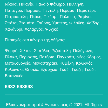
Νίκαια
,
Παιανία
,
Παλαιό Φάληρο
,
Παλλήνη
,
Παπάγου
,
Πειραιάς
,
Πεντέλη
,
Πέραμα
,
Περιστέρι
,
Πετρούπολη
,
Πεύκη
,
Πικέρμι
,
Πολιτεία
,
Ραφίνα
,
Σπάτα
,
Σταμάτα
,
Ταύρος
,
Υμηττός
,
Φιλοθέη
,
Χαϊδάρι
,
Χαλάνδρι
,
Χολαργός
,
Ψυχικό
Περιοχές στο κέντρο της Αθήνας:
Ψυρρή
,
Χίλτον
,
Σεπόλια
,
Ριζούπολη
,
Πολύγωνο
,
Πλάκα
,
Περισσός
,
Πατήσια
,
Παγκράτι
,
Νέος Κόσμος
,
Μεταξουργείο
,
Μοναστηράκι
,
Κυψέλη
,
Κολωνός
,
Κολωνάκι
,
Θησείο
,
Εξάρχεια
,
Γκάζι
,
Γκύζη
,
Γουδί
,
Βοτανικός
6932 698693
Ελαιοχρωματισμοί & Ανακαινίσεις © 2021. All Rights