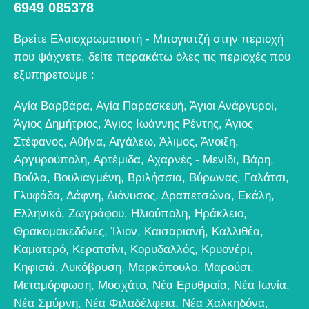
6949 085378
Βρείτε Ελαιοχρωματιστή - Μπογιατζή στην περιοχή
που ψάχνετε, δείτε παρακάτω όλες τις περιοχές που
εξυπηρετούμε :
Αγία Βαρβάρα
,
Αγία Παρασκευή
,
Άγιοι Ανάργυροι
,
Άγιος Δημήτριος
,
Άγιος Ιωάννης Ρέντης
,
Άγιος
Στέφανος
,
Αθήνα
,
Αιγάλεω
,
Άλιμος
,
Άνοιξη
,
Αργυρούπολη
,
Αρτέμιδα
,
Αχαρνές - Μενίδι
,
Βάρη
,
Βούλα
,
Βουλιαγμένη
,
Βριλήσσια
,
Βύρωνας
,
Γαλάτσι
,
Γλυφάδα
,
Δάφνη
,
Διόνυσος
,
Δραπετσώνα
,
Εκάλη
,
Ελληνικό
,
Ζωγράφου
,
Ηλιούπολη
,
Ηράκλειο
,
Θρακομακεδόνες
,
Ίλιον
,
Καισαριανή
,
Καλλιθέα
,
Καματερό
,
Κερατσίνι
,
Κορυδαλλός
,
Κρυονέρι
,
Κηφισιά
,
Λυκόβρυση
,
Μαρκόπουλο
,
Μαρούσι
,
Μεταμόρφωση
,
Μοσχάτο
,
Νέα Ερυθραία
,
Νέα Ιωνία
,
Νέα Σμύρνη
,
Νέα Φιλαδέλφεια
,
Νέα Χαλκηδόνα
,