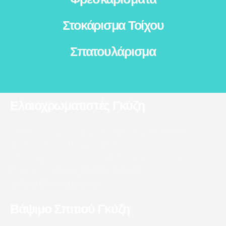
Στοκάρισμα Τοίχου
Σπατουλάρισμα
Ελαιοχρωματιστές Γκύζη
Το συνεργείο μας αποτελείται από
πολλούς επαγγελματίες
ελαιοχρωματιστές που εργάζονται στο
Γκύζη.
Εργάζονται και τα
Σαββατοκύριακα.
Βάψιμο Σπιτιού Γκύζη