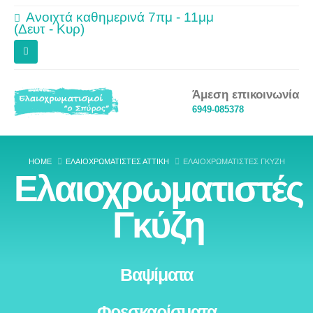
Ανοιχτά καθημερινά 7πμ - 11μμ
(Δευτ - Κυρ)
Άμεση επικοινωνία
6949-085378
HOME
ΕΛΑΙΟΧΡΩΜΑΤΙΣΤΈΣ ΑΤΤΙΚΉ
ΕΛΑΙΟΧΡΩΜΑΤΙΣΤΈΣ ΓΚΎΖΗ
Ελαιοχρωματιστές
Γκύζη
Βαψίματα
Φρεσκαρίσματα