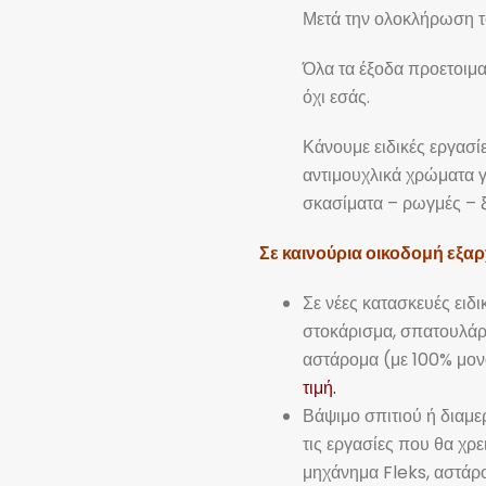
Μετά την ολοκλήρωση τ
Όλα τα έξοδα προετοιμα
όχι εσάς.
Κάνουμε ειδικές εργασί
αντιμουχλικά χρώματα γ
σκασίματα – ρωγμές – 
Σε καινούρια οικοδομή εξα
Σε νέες κατασκευές ει
 επικοινωνία
Πληροφορίες
στοκάρισμα, σπατουλάρι
απευθείας με τον κ Σπύρο στα
αστάρομα (με 100% μονο
Λίγα λόγια για εμάς
ω τηλέφωνα..
Μπορείτε να μας
τιμή.
Επικοινωνία
 καθημερινά από Δευτ - Κυρ
Βάψιμο σπιτιού ή διαμερ
Όροι χρήσης
23:00)
τις εργασίες που θα χρε
Πολιτική Απορρήτου
μηχάνημα Fleks, αστάρο
ΚΑΛΕΣΤΕ ΜΑΣ
Sitemap