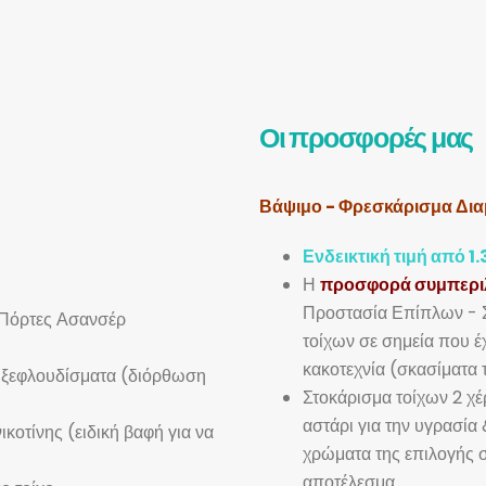
Οι προσφορές μας
Βάψιμο - Φρεσκάρισμα Δια
Ενδεικτική τιμή από 1.3
Η
προσφορά συμπερι
Προστασία Επίπλων - Σ
 Πόρτες Ασανσέρ
τοίχων σε σημεία που έ
κακοτεχνία (σκασίματα 
ι ξεφλουδίσματα (διόρθωση
Στοκάρισμα τοίχων 2 χέ
αστάρι για την υγρασία
κοτίνης (ειδική βαφή για να
χρώματα της επιλογής σ
αποτέλεσμα.