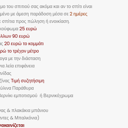
 του σπιτιού σας ακόμα και αν το σπίτι είναι
ωμένο με άμεση παράδοση μέσα σε
2 ημέρες
σε σπίτια προς πώληση ή ενοικίαση.
ε κούφωμα
25 ευρώ
ύλλων 90 ευρώ
ας
20 ευρώ το κομμάτι
ρώ το τρέχον μέτρο
ογα με την διάσταση
ια λεία επιφάνεια
νίδας
ζίνας
Τιμή συζητήσιμη
ύλινα Παράθυρα
Βερνίκι εμποτισμού ή Βερνικόχρωμα
νας & πλακάκια μπάνιου
άντες & Μπαλκόνια)
νακαινίζεται