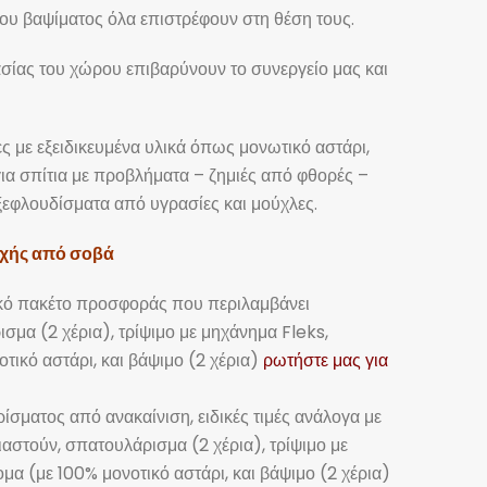
ου βαψίματος όλα επιστρέφουν στη θέση τους.
σίας του χώρου επιβαρύνουν το συνεργείο μας και
ες με εξειδικευμένα υλικά όπως μονωτικό αστάρι,
ια σπίτια με προβλήματα – ζημιές από φθορές –
ξεφλουδίσματα από υγρασίες και μούχλες.
ρχής από σοβά
δικό πακέτο προσφοράς που περιλαμβάνει
Περιοχές Εξυπηρέτησης
σμα (2 χέρια), τρίψιμο με μηχάνημα Fleks,
τικό αστάρι, και βάψιμο (2 χέρια)
ρωτήστε μας για
Το συνεργείο μας αναλαμβάνει
οποιαδήποτε εργασία σε όλες τις
περιοχές της Αττικής..
ίσματος από ανακαίνιση, ειδικές τιμές ανάλογα με
Ελαιοχρωματιστές Αττική
ιαστούν, σπατουλάρισμα (2 χέρια), τρίψιμο με
Ελαιοχρωματιστές Πειραιάς
μα (με 100% μονοτικό αστάρι, και βάψιμο (2 χέρια)