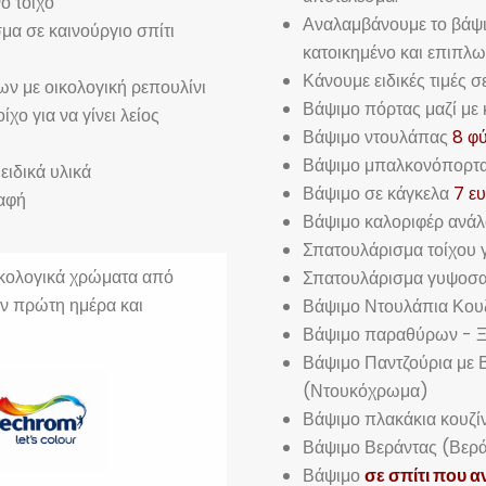
ο τοίχο
Αναλαμβάνουμε το βάψιμο
μα σε καινούργιο σπίτι
κατοικημένο και επιπλ
Κάνουμε ειδικές τιμές 
ν με οικολογική ρεπουλίνι
Βάψιμο πόρτας μαζί μ
ο για να γίνει λείος
Βάψιμο ντουλάπας
8 φ
Βάψιμο μπαλκονόπορτ
ειδικά υλικά
Βάψιμο σε κάγκελα
7 ευ
βαφή
Βάψιμο καλοριφέρ ανάλ
Σπατουλάρισμα τοίχου γ
ικολογικά χρώματα από
Σπατουλάρισμα γυψοσα
ην πρώτη ημέρα και
Βάψιμο Ντουλάπια Κου
Βάψιμο παραθύρων - Ξ
Βάψιμο Παντζούρια με 
(Ντουκόχρωμα)
Βάψιμο πλακάκια κουζί
Βάψιμο Βεράντας (Βερ
Βάψιμο
σε σπίτι που α