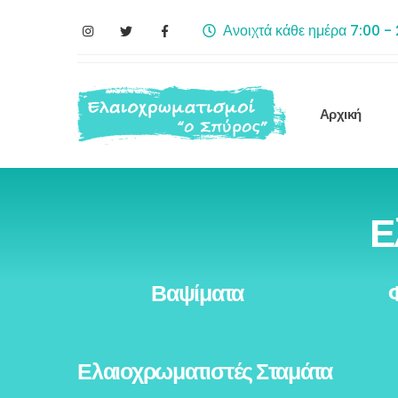
Ανοιχτά κάθε ημέρα 7:00 -
Αρχική
Ε
Βαψίματα
Ελαιοχρωματιστές Σταμάτα