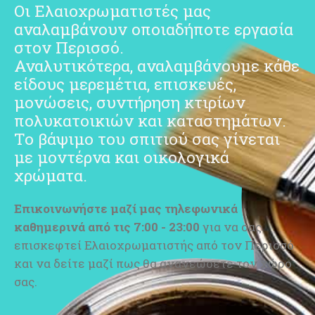
Οι Ελαιοχρωματιστές μας
αναλαμβάνουν οποιαδήποτε εργασία
στον Περισσό.
Αναλυτικότερα, αναλαμβάνουμε κάθε
είδους μερεμέτια, επισκευές,
μονώσεις, συντήρηση κτιρίων
πολυκατοικιών και καταστημάτων.
Το βάψιμο του σπιτιού σας γίνεται
με μοντέρνα και οικολογικά
χρώματα.
Επικοινωνήστε μαζί μας
τηλεφωνικά
καθημερινά από τις 7:00 - 23:00
για να σας
επισκεφτεί Ελαιοχρωματιστής από τον Περισσό
και να δείτε μαζί πως θα ανανεώσετε τον χώρο
σας.