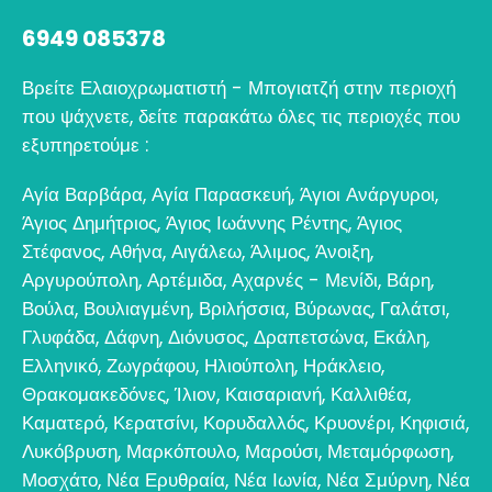
6949 085378
Βρείτε Ελαιοχρωματιστή - Μπογιατζή στην περιοχή
που ψάχνετε, δείτε παρακάτω όλες τις περιοχές που
εξυπηρετούμε :
Αγία Βαρβάρα
,
Αγία Παρασκευή
,
Άγιοι Ανάργυροι
,
Άγιος Δημήτριος
,
Άγιος Ιωάννης Ρέντης
,
Άγιος
Στέφανος
,
Αθήνα
,
Αιγάλεω
,
Άλιμος
,
Άνοιξη
,
Αργυρούπολη
,
Αρτέμιδα
,
Αχαρνές - Μενίδι
,
Βάρη
,
Βούλα
,
Βουλιαγμένη
,
Βριλήσσια
,
Βύρωνας
,
Γαλάτσι
,
Γλυφάδα
,
Δάφνη
,
Διόνυσος
,
Δραπετσώνα
,
Εκάλη
,
Ελληνικό
,
Ζωγράφου
,
Ηλιούπολη
,
Ηράκλειο
,
Θρακομακεδόνες
,
Ίλιον
,
Καισαριανή
,
Καλλιθέα
,
Καματερό
,
Κερατσίνι
,
Κορυδαλλός
,
Κρυονέρι
,
Κηφισιά
,
Λυκόβρυση
,
Μαρκόπουλο
,
Μαρούσι
,
Μεταμόρφωση
,
Μοσχάτο
,
Νέα Ερυθραία
,
Νέα Ιωνία
,
Νέα Σμύρνη
,
Νέα