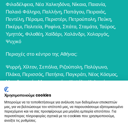
Φιλαδέλφεια
,
Νέα Χαλκηδόνα
,
Νίκαια
,
Παιανία
,
Παλαιό Φάληρο
,
Παλλήνη
,
Παπάγου
,
Πειραιάς
,
Πεντέλη
,
Πέραμα
,
Περιστέρι
,
Πετρούπολη
,
Πεύκη
,
Πικέρμι
,
Πολιτεία
,
Ραφίνα
,
Σπάτα
,
Σταμάτα
,
Ταύρος
,
Υμηττός
,
Φιλοθέη
,
Χαϊδάρι
,
Χαλάνδρι
,
Χολαργός
,
Ψυχικό
Περιοχές στο κέντρο της Αθήνας:
Ψυρρή
,
Χίλτον
,
Σεπόλια
,
Ριζούπολη
,
Πολύγωνο
,
Πλάκα
,
Περισσός
,
Πατήσια
,
Παγκράτι
,
Νέος Κόσμος
,
Μεταξουργείο
,
Μοναστηράκι
,
Κυψέλη
,
Κολωνός
,
Κολωνάκι
,
Θησείο
,
Εξάρχεια
,
Γκάζι
,
Γκύζη
,
Γουδί
,
Χρησιμοποιούμε cookies
Βοτανικός
Μπορούμε να τα τοποθετήσουμε για ανάλυση των δεδομένων επισκεπτών
μας, για να βελτιώσουμε τον ιστότοπό μας, να παρουσιάσουμε εξατομικευμένο
6932 698693
περιεχόμενο και να σας προσφέρουμε μια μεγάλη εμπειρία ιστοτόπου. Για
περισσότερες πληροφορίες σχετικά με τα cookies που χρησιμοποιούμε,
ανοίξτε τις ρυθμίσεις.