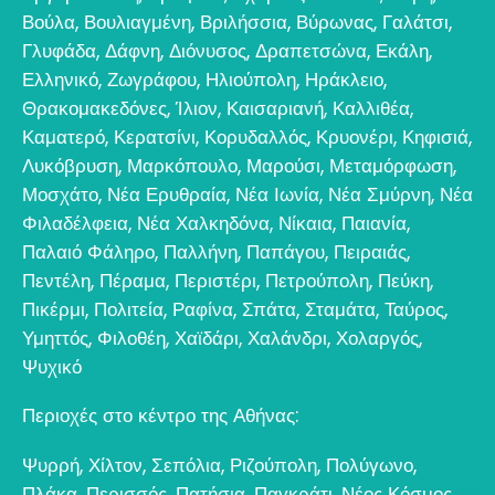
Βούλα
,
Βουλιαγμένη
,
Βριλήσσια
,
Βύρωνας
,
Γαλάτσι
,
Γλυφάδα
,
Δάφνη
,
Διόνυσος
,
Δραπετσώνα
,
Εκάλη
,
Ελληνικό
,
Ζωγράφου
,
Ηλιούπολη
,
Ηράκλειο
,
Θρακομακεδόνες
,
Ίλιον
,
Καισαριανή
,
Καλλιθέα
,
Καματερό
,
Κερατσίνι
,
Κορυδαλλός
,
Κρυονέρι
,
Κηφισιά
,
Λυκόβρυση
,
Μαρκόπουλο
,
Μαρούσι
,
Μεταμόρφωση
,
Μοσχάτο
,
Νέα Ερυθραία
,
Νέα Ιωνία
,
Νέα Σμύρνη
,
Νέα
Φιλαδέλφεια
,
Νέα Χαλκηδόνα
,
Νίκαια
,
Παιανία
,
Παλαιό Φάληρο
,
Παλλήνη
,
Παπάγου
,
Πειραιάς
,
Πεντέλη
,
Πέραμα
,
Περιστέρι
,
Πετρούπολη
,
Πεύκη
,
Πικέρμι
,
Πολιτεία
,
Ραφίνα
,
Σπάτα
,
Σταμάτα
,
Ταύρος
,
Υμηττός
,
Φιλοθέη
,
Χαϊδάρι
,
Χαλάνδρι
,
Χολαργός
,
Ψυχικό
Περιοχές στο κέντρο της Αθήνας:
Ψυρρή
,
Χίλτον
,
Σεπόλια
,
Ριζούπολη
,
Πολύγωνο
,
Πλάκα
,
Περισσός
,
Πατήσια
,
Παγκράτι
,
Νέος Κόσμος
,