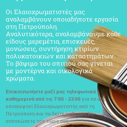
Οι Ελαιοχρωματιστές μας
αναλαμβάνουν οποιαδήποτε εργασία
στη Πετρούπολη.
Αναλυτικότερα, αναλαμβάνουμε κάθε
είδους μερεμέτια, επισκευές,
μονώσεις, συντήρηση κτιρίων
πολυκατοικιών και καταστημάτων.
Το βάψιμο του σπιτιού σας γίνεται
με μοντέρνα και οικολογικά
χρώματα.
Επικοινωνήστε μαζί μας
τηλεφωνικά
καθημερινά από τις 7:00 - 23:00
για να σας
επισκεφτεί Ελαιοχρωματιστής από τη
Πετρούπολη και να δείτε μαζί πως θα
ανανεώσετε τον χώρο σας.