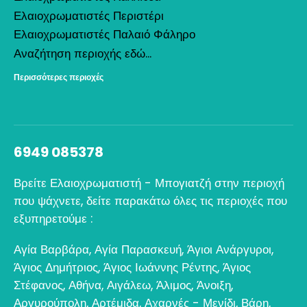
Ελαιοχρωματιστές Περιστέρι
Ελαιοχρωματιστές Παλαιό Φάληρο
Αναζήτηση περιοχής εδώ...
Περισσότερες περιοχές
6949 085378
Βρείτε Ελαιοχρωματιστή - Μπογιατζή στην περιοχή
που ψάχνετε, δείτε παρακάτω όλες τις περιοχές που
εξυπηρετούμε :
Αγία Βαρβάρα
,
Αγία Παρασκευή
,
Άγιοι Ανάργυροι
,
Άγιος Δημήτριος
,
Άγιος Ιωάννης Ρέντης
,
Άγιος
Στέφανος
,
Αθήνα
,
Αιγάλεω
,
Άλιμος
,
Άνοιξη
,
Αργυρούπολη
,
Αρτέμιδα
,
Αχαρνές - Μενίδι
,
Βάρη
,