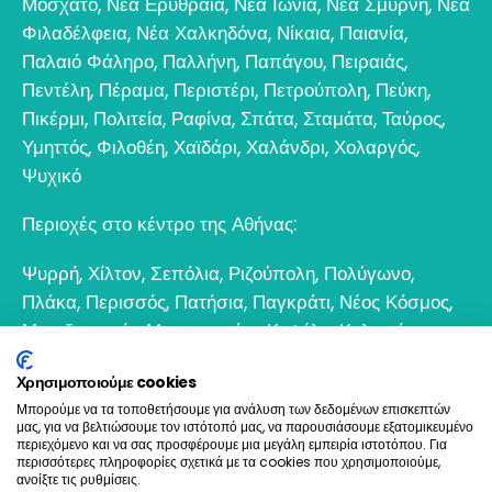
Μοσχάτο
,
Νέα Ερυθραία
,
Νέα Ιωνία
,
Νέα Σμύρνη
,
Νέα
Φιλαδέλφεια
,
Νέα Χαλκηδόνα
,
Νίκαια
,
Παιανία
,
Παλαιό Φάληρο
,
Παλλήνη
,
Παπάγου
,
Πειραιάς
,
Πεντέλη
,
Πέραμα
,
Περιστέρι
,
Πετρούπολη
,
Πεύκη
,
Πικέρμι
,
Πολιτεία
,
Ραφίνα
,
Σπάτα
,
Σταμάτα
,
Ταύρος
,
Υμηττός
,
Φιλοθέη
,
Χαϊδάρι
,
Χαλάνδρι
,
Χολαργός
,
Ψυχικό
Περιοχές στο κέντρο της Αθήνας:
Ψυρρή
,
Χίλτον
,
Σεπόλια
,
Ριζούπολη
,
Πολύγωνο
,
Πλάκα
,
Περισσός
,
Πατήσια
,
Παγκράτι
,
Νέος Κόσμος
,
Μεταξουργείο
,
Μοναστηράκι
,
Κυψέλη
,
Κολωνός
,
Κολωνάκι
,
Θησείο
,
Εξάρχεια
,
Γκάζι
,
Γκύζη
,
Γουδί
,
Χρησιμοποιούμε cookies
Βοτανικός
Μπορούμε να τα τοποθετήσουμε για ανάλυση των δεδομένων επισκεπτών
μας, για να βελτιώσουμε τον ιστότοπό μας, να παρουσιάσουμε εξατομικευμένο
6932 698693
περιεχόμενο και να σας προσφέρουμε μια μεγάλη εμπειρία ιστοτόπου. Για
περισσότερες πληροφορίες σχετικά με τα cookies που χρησιμοποιούμε,
ανοίξτε τις ρυθμίσεις.