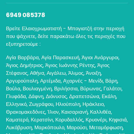
6949 085378
Βρείτε Ελαιοχρωματιστή - Μπογιατζή στην περιοχή
που ψάχνετε, δείτε παρακάτω όλες τις περιοχές που
εξυπηρετούμε :
Αγία Βαρβάρα
,
Αγία Παρασκευή
,
Άγιοι Ανάργυροι
,
Άγιος Δημήτριος
,
Άγιος Ιωάννης Ρέντης
,
Άγιος
Στέφανος
,
Αθήνα
,
Αιγάλεω
,
Άλιμος
,
Άνοιξη
,
Αργυρούπολη
,
Αρτέμιδα
,
Αχαρνές - Μενίδι
,
Βάρη
,
Βούλα
,
Βουλιαγμένη
,
Βριλήσσια
,
Βύρωνας
,
Γαλάτσι
,
Γλυφάδα
,
Δάφνη
,
Διόνυσος
,
Δραπετσώνα
,
Εκάλη
,
Ελληνικό
,
Ζωγράφου
,
Ηλιούπολη
,
Ηράκλειο
,
Θρακομακεδόνες
,
Ίλιον
,
Καισαριανή
,
Καλλιθέα
,
Καματερό
,
Κερατσίνι
,
Κορυδαλλός
,
Κρυονέρι
,
Κηφισιά
,
Λυκόβρυση
,
Μαρκόπουλο
,
Μαρούσι
,
Μεταμόρφωση
,