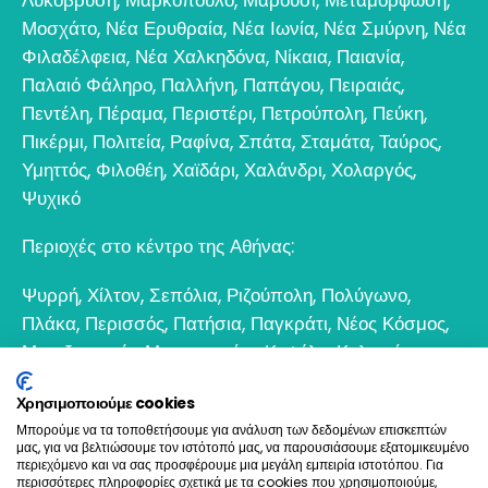
Μοσχάτο
,
Νέα Ερυθραία
,
Νέα Ιωνία
,
Νέα Σμύρνη
,
Νέα
Φιλαδέλφεια
,
Νέα Χαλκηδόνα
,
Νίκαια
,
Παιανία
,
Παλαιό Φάληρο
,
Παλλήνη
,
Παπάγου
,
Πειραιάς
,
Πεντέλη
,
Πέραμα
,
Περιστέρι
,
Πετρούπολη
,
Πεύκη
,
Πικέρμι
,
Πολιτεία
,
Ραφίνα
,
Σπάτα
,
Σταμάτα
,
Ταύρος
,
Υμηττός
,
Φιλοθέη
,
Χαϊδάρι
,
Χαλάνδρι
,
Χολαργός
,
Ψυχικό
Περιοχές στο κέντρο της Αθήνας:
Ψυρρή
,
Χίλτον
,
Σεπόλια
,
Ριζούπολη
,
Πολύγωνο
,
Πλάκα
,
Περισσός
,
Πατήσια
,
Παγκράτι
,
Νέος Κόσμος
,
Μεταξουργείο
,
Μοναστηράκι
,
Κυψέλη
,
Κολωνός
,
Κολωνάκι
,
Θησείο
,
Εξάρχεια
,
Γκάζι
,
Γκύζη
,
Γουδί
,
Χρησιμοποιούμε cookies
Βοτανικός
Μπορούμε να τα τοποθετήσουμε για ανάλυση των δεδομένων επισκεπτών
μας, για να βελτιώσουμε τον ιστότοπό μας, να παρουσιάσουμε εξατομικευμένο
6932 698693
περιεχόμενο και να σας προσφέρουμε μια μεγάλη εμπειρία ιστοτόπου. Για
περισσότερες πληροφορίες σχετικά με τα cookies που χρησιμοποιούμε,