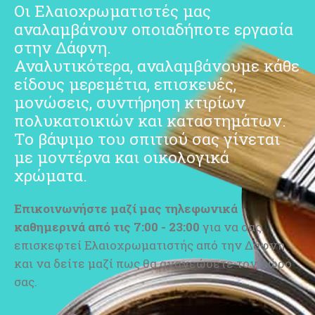
Οι Ελαιοχρωματιστές μας
αναλαμβάνουν οποιαδήποτε εργασία
στην Δάφνη.
Αναλυτικότερα, αναλαμβάνουμε κάθε
είδους μερεμέτια, επισκευές,
μονώσεις, συντήρηση κτιρίων
πολυκατοικιών και καταστημάτων.
Το βάψιμο του σπιτιού σας γίνεται
με μοντέρνα και οικολογικά
χρώματα.
Επικοινωνήστε μαζί μας
τηλεφωνικά
καθημερινά από τις 7:00 - 23:00
για να σας
επισκεφτεί Ελαιοχρωματιστής από την Δάφνη
και να δείτε μαζί πως θα ανανεώσετε τον χώρο
σας.