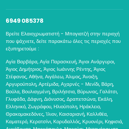
6949 085378
Βρείτε Ελαιοχρωματιστή - Μπογιατζή στην περιοχή
που ψάχνετε, δείτε παρακάτω όλες τις περιοχές που
εξυπηρετούμε :
Αγία Βαρβάρα
,
Αγία Παρασκευή
,
Άγιοι Ανάργυροι
,
Άγιος Δημήτριος
,
Άγιος Ιωάννης Ρέντης
,
Άγιος
Στέφανος
,
Αθήνα
,
Αιγάλεω
,
Άλιμος
,
Άνοιξη
,
Αργυρούπολη
,
Αρτέμιδα
,
Αχαρνές - Μενίδι
,
Βάρη
,
Βούλα
,
Βουλιαγμένη
,
Βριλήσσια
,
Βύρωνας
,
Γαλάτσι
,
Γλυφάδα
,
Δάφνη
,
Διόνυσος
,
Δραπετσώνα
,
Εκάλη
,
Ελληνικό
,
Ζωγράφου
,
Ηλιούπολη
,
Ηράκλειο
,
Θρακομακεδόνες
,
Ίλιον
,
Καισαριανή
,
Καλλιθέα
,
Καματερό
,
Κερατσίνι
,
Κορυδαλλός
,
Κρυονέρι
,
Κηφισιά
,
Λυκόβρυση
,
Μαρκόπουλο
,
Μαρούσι
,
Μεταμόρφωση
,