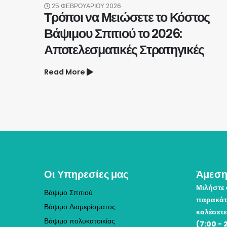
25 ΦΕΒΡΟΥΑΡΊΟΥ 2026
Τρόποι να Μειώσετε το Κόστος
Βάψιμου Σπιτιού το 2026:
Αποτελεσματικές Στρατηγικές
Read More
Οι Υπηρεσίες μας
Άμεση
Μιλήστε 
Βάψιμο Σπιτιού
παρακάτ
Βάψιμο Διαμερίσματος
καλέσετε
Βάψιμο πολυκατοικίας
(7:00 - 