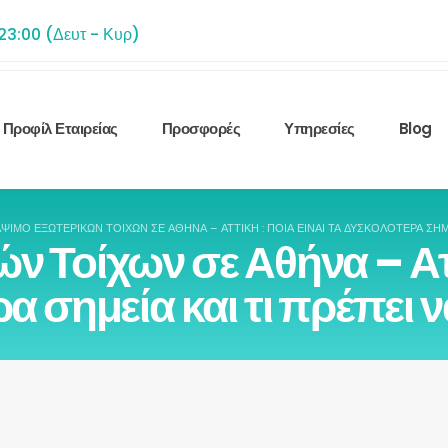
 23:00 (Δευτ - Κυρ)
Προφίλ Εταιρείας
Προσφορές
Υπηρεσίες
Blog
ΨΙΜΟ ΕΞΩΤΕΡΙΚΏΝ ΤΟΊΧΩΝ ΣΕ ΑΘΉΝΑ – ΑΤΤΙΚΉ : ΠΟΙΑ ΕΊΝΑΙ ΤΑ ΔΥΣΚΟΛΌΤΕΡΑ ΣΗΜΕ
 Τοίχων σε Αθήνα – Αττι
α σημεία και τι πρέπει 