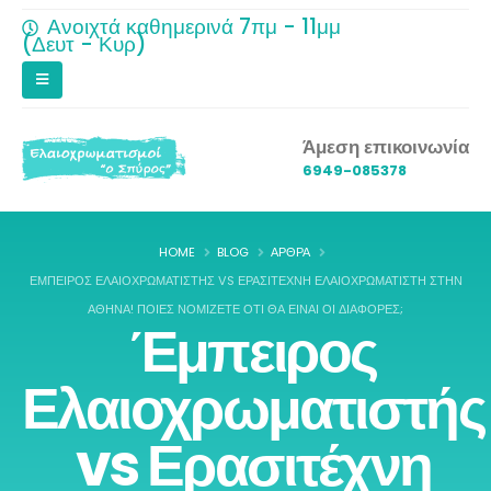
Ανοιχτά καθημερινά 7πμ - 11μμ
(Δευτ - Κυρ)
Άμεση επικοινωνία
6949-085378
HOME
BLOG
ΆΡΘΡΑ
ΈΜΠΕΙΡΟΣ ΕΛΑΙΟΧΡΩΜΑΤΙΣΤΉΣ VS ΕΡΑΣΙΤΈΧΝΗ ΕΛΑΙΟΧΡΩΜΑΤΙΣΤΉ ΣΤΗΝ
ΑΘΉΝΑ! ΠΟΙΕΣ ΝΟΜΊΖΕΤΕ ΌΤΙ ΘΑ ΕΊΝΑΙ ΟΙ ΔΙΑΦΟΡΈΣ;
Έμπειρος
Ελαιοχρωματιστής
vs Ερασιτέχνη