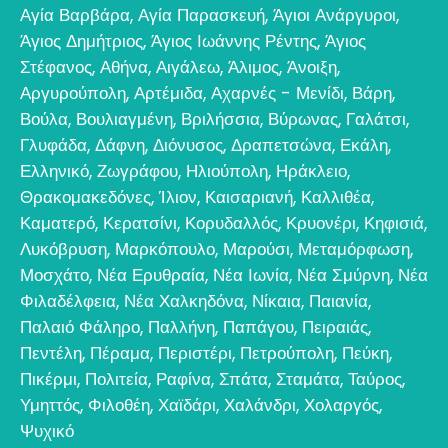
Αγία Βαρβάρα
,
Αγία Παρασκευή
,
Άγιοι Ανάργυροι
,
Άγιος Δημήτριος
,
Άγιος Ιωάννης Ρέντης
,
Άγιος
Στέφανος
,
Αθήνα
,
Αιγάλεω
,
Άλιμος
,
Άνοιξη
,
Αργυρούπολη
,
Αρτέμιδα
,
Αχαρνές - Μενίδι
,
Βάρη
,
Βούλα
,
Βουλιαγμένη
,
Βριλήσσια
,
Βύρωνας
,
Γαλάτσι
,
Γλυφάδα
,
Δάφνη
,
Διόνυσος
,
Δραπετσώνα
,
Εκάλη
,
Ελληνικό
,
Ζωγράφου
,
Ηλιούπολη
,
Ηράκλειο
,
Θρακομακεδόνες
,
Ίλιον
,
Καισαριανή
,
Καλλιθέα
,
Καματερό
,
Κερατσίνι
,
Κορυδαλλός
,
Κρυονέρι
,
Κηφισιά
,
Λυκόβρυση
,
Μαρκόπουλο
,
Μαρούσι
,
Μεταμόρφωση
,
Μοσχάτο
,
Νέα Ερυθραία
,
Νέα Ιωνία
,
Νέα Σμύρνη
,
Νέα
Φιλαδέλφεια
,
Νέα Χαλκηδόνα
,
Νίκαια
,
Παιανία
,
Παλαιό Φάληρο
,
Παλλήνη
,
Παπάγου
,
Πειραιάς
,
Πεντέλη
,
Πέραμα
,
Περιστέρι
,
Πετρούπολη
,
Πεύκη
,
Πικέρμι
,
Πολιτεία
,
Ραφίνα
,
Σπάτα
,
Σταμάτα
,
Ταύρος
,
Υμηττός
,
Φιλοθέη
,
Χαϊδάρι
,
Χαλάνδρι
,
Χολαργός
,
Ψυχικό