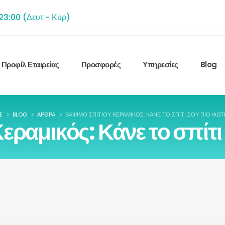
 23:00 (Δευτ - Κυρ)
Προφίλ Εταιρείας
Προσφορές
Υπηρεσίες
Blog
E
BLOG
ΆΡΘΡΑ
ΒΆΨΙΜΟ ΣΠΙΤΙΟΎ ΚΕΡΑΜΙΚΌΣ: ΚΆΝΕ ΤΟ ΣΠΊΤΙ ΣΟΥ ΠΙΟ ΦΩΤ
εραμικός: Κάνε το σπίτι