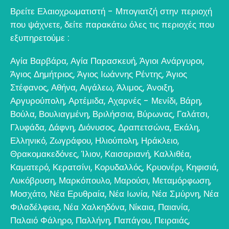
Βρείτε Ελαιοχρωματιστή - Μπογιατζή στην περιοχή
που ψάχνετε, δείτε παρακάτω όλες τις περιοχές που
εξυπηρετούμε :
Αγία Βαρβάρα
,
Αγία Παρασκευή
,
Άγιοι Ανάργυροι
,
Άγιος Δημήτριος
,
Άγιος Ιωάννης Ρέντης
,
Άγιος
Στέφανος
,
Αθήνα
,
Αιγάλεω
,
Άλιμος
,
Άνοιξη
,
Αργυρούπολη
,
Αρτέμιδα
,
Αχαρνές - Μενίδι
,
Βάρη
,
Βούλα
,
Βουλιαγμένη
,
Βριλήσσια
,
Βύρωνας
,
Γαλάτσι
,
Γλυφάδα
,
Δάφνη
,
Διόνυσος
,
Δραπετσώνα
,
Εκάλη
,
Ελληνικό
,
Ζωγράφου
,
Ηλιούπολη
,
Ηράκλειο
,
Θρακομακεδόνες
,
Ίλιον
,
Καισαριανή
,
Καλλιθέα
,
Καματερό
,
Κερατσίνι
,
Κορυδαλλός
,
Κρυονέρι
,
Κηφισιά
,
Λυκόβρυση
,
Μαρκόπουλο
,
Μαρούσι
,
Μεταμόρφωση
,
Μοσχάτο
,
Νέα Ερυθραία
,
Νέα Ιωνία
,
Νέα Σμύρνη
,
Νέα
Φιλαδέλφεια
,
Νέα Χαλκηδόνα
,
Νίκαια
,
Παιανία
,
Παλαιό Φάληρο
,
Παλλήνη
,
Παπάγου
,
Πειραιάς
,