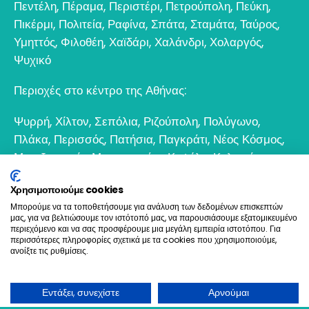
Πεντέλη
,
Πέραμα
,
Περιστέρι
,
Πετρούπολη
,
Πεύκη
,
Πικέρμι
,
Πολιτεία
,
Ραφίνα
,
Σπάτα
,
Σταμάτα
,
Ταύρος
,
Υμηττός
,
Φιλοθέη
,
Χαϊδάρι
,
Χαλάνδρι
,
Χολαργός
,
Ψυχικό
Περιοχές στο κέντρο της Αθήνας:
Ψυρρή
,
Χίλτον
,
Σεπόλια
,
Ριζούπολη
,
Πολύγωνο
,
Πλάκα
,
Περισσός
,
Πατήσια
,
Παγκράτι
,
Νέος Κόσμος
,
Μεταξουργείο
,
Μοναστηράκι
,
Κυψέλη
,
Κολωνός
,
Κολωνάκι
,
Θησείο
,
Εξάρχεια
,
Γκάζι
,
Γκύζη
,
Γουδί
,
Χρησιμοποιούμε cookies
Βοτανικός
Μπορούμε να τα τοποθετήσουμε για ανάλυση των δεδομένων επισκεπτών
μας, για να βελτιώσουμε τον ιστότοπό μας, να παρουσιάσουμε εξατομικευμένο
6932 698693
περιεχόμενο και να σας προσφέρουμε μια μεγάλη εμπειρία ιστοτόπου. Για
περισσότερες πληροφορίες σχετικά με τα cookies που χρησιμοποιούμε,
ανοίξτε τις ρυθμίσεις.
Ελαιοχρωματισμοί & Ανακαινίσεις © 2021. All Rights
Reserved
Εντάξει, συνεχίστε
Αρνούμαι