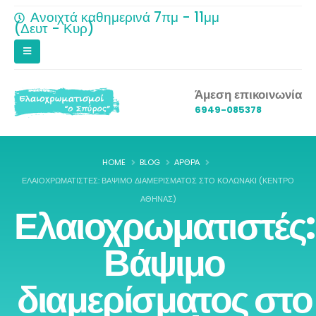
Ανοιχτά καθημερινά 7πμ - 11μμ
(Δευτ - Κυρ)
Άμεση επικοινωνία
6949-085378
HOME
BLOG
ΆΡΘΡΑ
ΕΛΑΙΟΧΡΩΜΑΤΙΣΤΈΣ: ΒΆΨΙΜΟ ΔΙΑΜΕΡΊΣΜΑΤΟΣ ΣΤΟ ΚΟΛΩΝΆΚΙ (ΚΈΝΤΡΟ
ΑΘΉΝΑΣ)
Ελαιοχρωματιστές:
Βάψιμο
διαμερίσματος στο