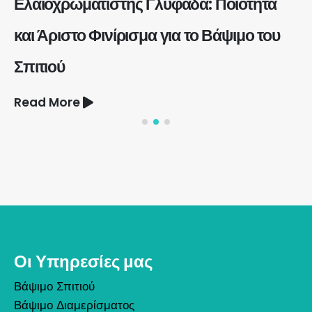
Ελαιοχρωματιστής Γλυφάδα: Ποιότητα
και Άριστο Φινίρισμα για το Βάψιμο του
Σπιτιού
Read More
Οι Υπηρεσίες μας
Βάψιμο Σπιτιού
Βάψιμο Διαμερίσματος