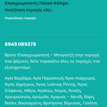
Ελαιοχρωματιστές Παλαιό Φάληρο
Αναζήτηση περιοχής εδώ...
Περισσότερες περιοχές
6949 085378
Βρείτε Ελαιοχρωματιστή - Μπογιατζή στην περιοχή
που ψάχνετε, δείτε παρακάτω όλες τις περιοχές που
εξυπηρετούμε :
Αγία Βαρβάρα
,
Αγία Παρασκευή
,
Άγιοι Ανάργυροι
,
Άγιος Δημήτριος
,
Άγιος Ιωάννης Ρέντης
,
Άγιος
Στέφανος
,
Αθήνα
,
Αιγάλεω
,
Άλιμος
,
Άνοιξη
,
Αργυρούπολη
,
Αρτέμιδα
,
Αχαρνές - Μενίδι
,
Βάρη
,
Βούλα
,
Βουλιαγμένη
,
Βριλήσσια
,
Βύρωνας
,
Γαλάτσι
,