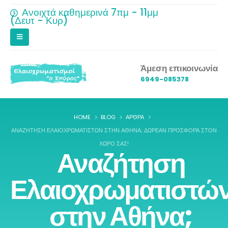
Ανοιχτά καθημερινά 7πμ - 11μμ
(Δευτ - Κυρ)
Άμεση επικοινωνία
6949-085378
HOME
BLOG
ΆΡΘΡΑ
ΑΝΑΖΉΤΗΣΗ ΕΛΑΙΟΧΡΩΜΑΤΙΣΤΏΝ ΣΤΗΝ ΑΘΉΝΑ; ΔΩΡΕΆΝ ΠΡΟΣΦΟΡΆ ΣΤΟΝ
ΧΏΡΟ ΣΑΣ!
Αναζήτηση
Ελαιοχρωματιστώ
στην Αθήνα;