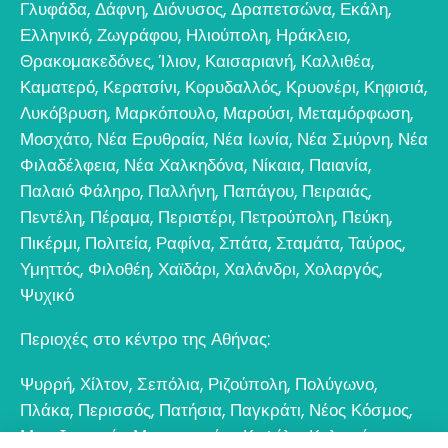
Γλυφάδα
,
Δάφνη
,
Διόνυσος
,
Δραπετσώνα
,
Εκάλη
,
Ελληνικό
,
Ζωγράφου
,
Ηλιούπολη
,
Ηράκλειο
,
Θρακομακεδόνες
,
Ίλιον
,
Καισαριανή
,
Καλλιθέα
,
Καματερό
,
Κερατσίνι
,
Κορυδαλλός
,
Κρυονέρι
,
Κηφισιά
,
Λυκόβρυση
,
Μαρκόπουλο
,
Μαρούσι
,
Μεταμόρφωση
,
Μοσχάτο
,
Νέα Ερυθραία
,
Νέα Ιωνία
,
Νέα Σμύρνη
,
Νέα
Φιλαδέλφεια
,
Νέα Χαλκηδόνα
,
Νίκαια
,
Παιανία
,
Παλαιό Φάληρο
,
Παλλήνη
,
Παπάγου
,
Πειραιάς
,
Πεντέλη
,
Πέραμα
,
Περιστέρι
,
Πετρούπολη
,
Πεύκη
,
Πικέρμι
,
Πολιτεία
,
Ραφίνα
,
Σπάτα
,
Σταμάτα
,
Ταύρος
,
Υμηττός
,
Φιλοθέη
,
Χαϊδάρι
,
Χαλάνδρι
,
Χολαργός
,
Ψυχικό
Περιοχές στο κέντρο της Αθήνας:
Ψυρρή
,
Χίλτον
,
Σεπόλια
,
Ριζούπολη
,
Πολύγωνο
,
Πλάκα
,
Περισσός
,
Πατήσια
,
Παγκράτι
,
Νέος Κόσμος
,
Μεταξουργείο
,
Μοναστηράκι
,
Κυψέλη
,
Κολωνός
,