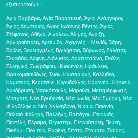
εξυπηρετούμε :
Αγία Βαρβάρα
,
Αγία Παρασκευή
,
Άγιοι Ανάργυροι
,
Άγιος Δημήτριος
,
Άγιος Ιωάννης Ρέντης
,
Άγιος
Στέφανος
,
Αθήνα
,
Αιγάλεω
,
Άλιμος
,
Άνοιξη
,
Αργυρούπολη
,
Αρτέμιδα
,
Αχαρνές - Μενίδι
,
Βάρη
,
Βούλα
,
Βουλιαγμένη
,
Βριλήσσια
,
Βύρωνας
,
Γαλάτσι
,
Γλυφάδα
,
Δάφνη
,
Διόνυσος
,
Δραπετσώνα
,
Εκάλη
,
Ελληνικό
,
Ζωγράφου
,
Ηλιούπολη
,
Ηράκλειο
,
Θρακομακεδόνες
,
Ίλιον
,
Καισαριανή
,
Καλλιθέα
,
Καματερό
,
Κερατσίνι
,
Κορυδαλλός
,
Κρυονέρι
,
Κηφισιά
,
Λυκόβρυση
,
Μαρκόπουλο
,
Μαρούσι
,
Μεταμόρφωση
,
Μοσχάτο
,
Νέα Ερυθραία
,
Νέα Ιωνία
,
Νέα Σμύρνη
,
Νέα
Φιλαδέλφεια
,
Νέα Χαλκηδόνα
,
Νίκαια
,
Παιανία
,
Παλαιό Φάληρο
,
Παλλήνη
,
Παπάγου
,
Πειραιάς
,
Πεντέλη
,
Πέραμα
,
Περιστέρι
,
Πετρούπολη
,
Πεύκη
,
Πικέρμι
,
Πολιτεία
,
Ραφίνα
,
Σπάτα
,
Σταμάτα
,
Ταύρος
,