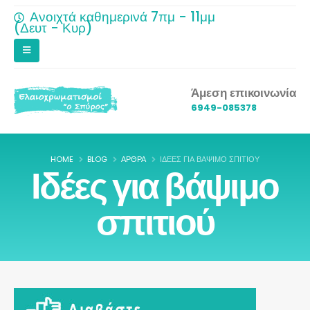
Ανοιχτά καθημερινά 7πμ - 11μμ
(Δευτ - Κυρ)
Άμεση επικοινωνία
6949-085378
HOME
BLOG
ΆΡΘΡΑ
ΙΔΈΕΣ ΓΙΑ ΒΆΨΙΜΟ ΣΠΙΤΙΟΎ
Ιδέες για βάψιμο
σπιτιού