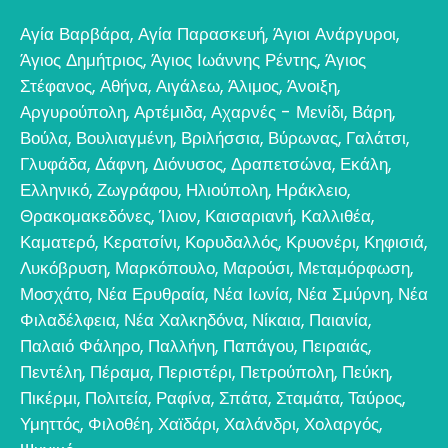
Αγία Βαρβάρα
,
Αγία Παρασκευή
,
Άγιοι Ανάργυροι
,
Άγιος Δημήτριος
,
Άγιος Ιωάννης Ρέντης
,
Άγιος
Στέφανος
,
Αθήνα
,
Αιγάλεω
,
Άλιμος
,
Άνοιξη
,
Αργυρούπολη
,
Αρτέμιδα
,
Αχαρνές - Μενίδι
,
Βάρη
,
Βούλα
,
Βουλιαγμένη
,
Βριλήσσια
,
Βύρωνας
,
Γαλάτσι
,
Γλυφάδα
,
Δάφνη
,
Διόνυσος
,
Δραπετσώνα
,
Εκάλη
,
Ελληνικό
,
Ζωγράφου
,
Ηλιούπολη
,
Ηράκλειο
,
Θρακομακεδόνες
,
Ίλιον
,
Καισαριανή
,
Καλλιθέα
,
Καματερό
,
Κερατσίνι
,
Κορυδαλλός
,
Κρυονέρι
,
Κηφισιά
,
Λυκόβρυση
,
Μαρκόπουλο
,
Μαρούσι
,
Μεταμόρφωση
,
Μοσχάτο
,
Νέα Ερυθραία
,
Νέα Ιωνία
,
Νέα Σμύρνη
,
Νέα
Φιλαδέλφεια
,
Νέα Χαλκηδόνα
,
Νίκαια
,
Παιανία
,
Παλαιό Φάληρο
,
Παλλήνη
,
Παπάγου
,
Πειραιάς
,
Πεντέλη
,
Πέραμα
,
Περιστέρι
,
Πετρούπολη
,
Πεύκη
,
Πικέρμι
,
Πολιτεία
,
Ραφίνα
,
Σπάτα
,
Σταμάτα
,
Ταύρος
,
Υμηττός
,
Φιλοθέη
,
Χαϊδάρι
,
Χαλάνδρι
,
Χολαργός
,