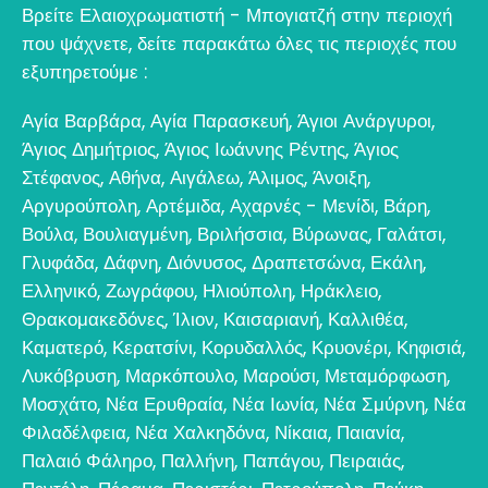
Βρείτε Ελαιοχρωματιστή - Μπογιατζή στην περιοχή
που ψάχνετε, δείτε παρακάτω όλες τις περιοχές που
εξυπηρετούμε :
Αγία Βαρβάρα
,
Αγία Παρασκευή
,
Άγιοι Ανάργυροι
,
Άγιος Δημήτριος
,
Άγιος Ιωάννης Ρέντης
,
Άγιος
Στέφανος
,
Αθήνα
,
Αιγάλεω
,
Άλιμος
,
Άνοιξη
,
Αργυρούπολη
,
Αρτέμιδα
,
Αχαρνές - Μενίδι
,
Βάρη
,
Βούλα
,
Βουλιαγμένη
,
Βριλήσσια
,
Βύρωνας
,
Γαλάτσι
,
Γλυφάδα
,
Δάφνη
,
Διόνυσος
,
Δραπετσώνα
,
Εκάλη
,
Ελληνικό
,
Ζωγράφου
,
Ηλιούπολη
,
Ηράκλειο
,
Θρακομακεδόνες
,
Ίλιον
,
Καισαριανή
,
Καλλιθέα
,
Καματερό
,
Κερατσίνι
,
Κορυδαλλός
,
Κρυονέρι
,
Κηφισιά
,
Λυκόβρυση
,
Μαρκόπουλο
,
Μαρούσι
,
Μεταμόρφωση
,
Μοσχάτο
,
Νέα Ερυθραία
,
Νέα Ιωνία
,
Νέα Σμύρνη
,
Νέα
Φιλαδέλφεια
,
Νέα Χαλκηδόνα
,
Νίκαια
,
Παιανία
,
Παλαιό Φάληρο
,
Παλλήνη
,
Παπάγου
,
Πειραιάς
,