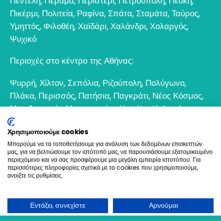
Πεντέλη
,
Πέραμα
,
Περιστέρι
,
Πετρούπολη
,
Πεύκη
,
Πικέρμι
,
Πολιτεία
,
Ραφίνα
,
Σπάτα
,
Σταμάτα
,
Ταύρος
,
Υμηττός
,
Φιλοθέη
,
Χαϊδάρι
,
Χαλάνδρι
,
Χολαργός
,
Ψυχικό
Περιοχές στο κέντρο της Αθήνας:
Ψυρρή
,
Χίλτον
,
Σεπόλια
,
Ριζούπολη
,
Πολύγωνο
,
Πλάκα
,
Περισσός
,
Πατήσια
,
Παγκράτι
,
Νέος Κόσμος
,
Μεταξουργείο
,
Μοναστηράκι
,
Κυψέλη
,
Κολωνός
,
Κολωνάκι
,
Θησείο
,
Εξάρχεια
,
Γκάζι
,
Γκύζη
,
Γουδί
,
Χρησιμοποιούμε cookies
Βοτανικός
Μπορούμε να τα τοποθετήσουμε για ανάλυση των δεδομένων επισκεπτών
μας, για να βελτιώσουμε τον ιστότοπό μας, να παρουσιάσουμε εξατομικευμένο
6932 698693
περιεχόμενο και να σας προσφέρουμε μια μεγάλη εμπειρία ιστοτόπου. Για
περισσότερες πληροφορίες σχετικά με τα cookies που χρησιμοποιούμε,
ανοίξτε τις ρυθμίσεις.
Ελαιοχρωματισμοί & Ανακαινίσεις © 2021. All Rights
Reserved
Εντάξει, συνεχίστε
Αρνούμαι