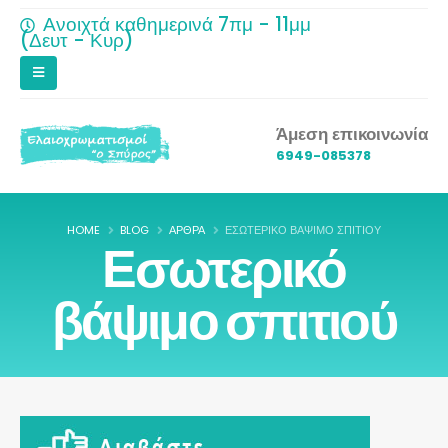
Ανοιχτά καθημερινά 7πμ - 11μμ
(Δευτ - Κυρ)
Άμεση επικοινωνία
6949-085378
HOME
BLOG
ΆΡΘΡΑ
ΕΣΩΤΕΡΙΚΌ ΒΆΨΙΜΟ ΣΠΙΤΙΟΎ
Εσωτερικό
βάψιμο σπιτιού