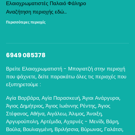
Ελαιοχρωματιστές Παλαιό Φάληρο
Αναζήτηση περιοχής εδώ...
Περισσότερες περιοχές
6949 085378
Βρείτε Ελαιοχρωματιστή - Μπογιατζή στην περιοχή
που ψάχνετε, δείτε παρακάτω όλες τις περιοχές που
εξυπηρετούμε :
Αγία Βαρβάρα
,
Αγία Παρασκευή
,
Άγιοι Ανάργυροι
,
Άγιος Δημήτριος
,
Άγιος Ιωάννης Ρέντης
,
Άγιος
Στέφανος
,
Αθήνα
,
Αιγάλεω
,
Άλιμος
,
Άνοιξη
,
Αργυρούπολη
,
Αρτέμιδα
,
Αχαρνές - Μενίδι
,
Βάρη
,
Βούλα
,
Βουλιαγμένη
,
Βριλήσσια
,
Βύρωνας
,
Γαλάτσι
,