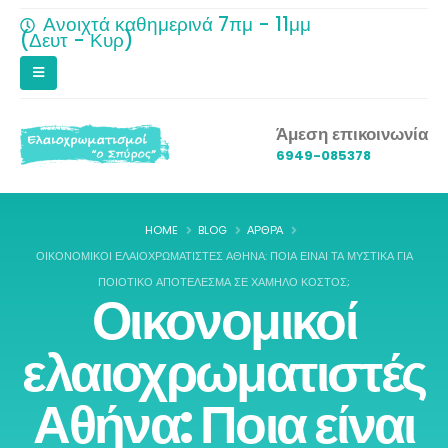
Ανοιχτά καθημερινά 7πμ - 11μμ
(Δευτ - Κυρ)
Άμεση επικοινωνία
6949-085378
HOME
BLOG
ΆΡΘΡΑ
ΟΙΚΟΝΟΜΙΚΟΊ ΕΛΑΙΟΧΡΩΜΑΤΙΣΤΈΣ ΑΘΉΝΑ: ΠΟΙΑ ΕΊΝΑΙ ΤΑ ΜΥΣΤΙΚΆ ΓΙΑ
ΠΟΙΟΤΙΚΌ ΑΠΟΤΈΛΕΣΜΑ ΣΕ ΧΑΜΗΛΌ ΚΌΣΤΟΣ;
Οικονομικοί
ελαιοχρωματιστές
Αθήνα: Ποια είναι