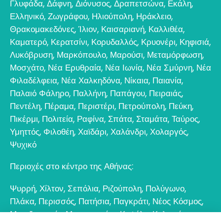
Γλυφάδα
,
Δάφνη
,
Διόνυσος
,
Δραπετσώνα
,
Εκάλη
,
Ελληνικό
,
Ζωγράφου
,
Ηλιούπολη
,
Ηράκλειο
,
Θρακομακεδόνες
,
Ίλιον
,
Καισαριανή
,
Καλλιθέα
,
Καματερό
,
Κερατσίνι
,
Κορυδαλλός
,
Κρυονέρι
,
Κηφισιά
,
Λυκόβρυση
,
Μαρκόπουλο
,
Μαρούσι
,
Μεταμόρφωση
,
Μοσχάτο
,
Νέα Ερυθραία
,
Νέα Ιωνία
,
Νέα Σμύρνη
,
Νέα
Φιλαδέλφεια
,
Νέα Χαλκηδόνα
,
Νίκαια
,
Παιανία
,
Παλαιό Φάληρο
,
Παλλήνη
,
Παπάγου
,
Πειραιάς
,
Πεντέλη
,
Πέραμα
,
Περιστέρι
,
Πετρούπολη
,
Πεύκη
,
Πικέρμι
,
Πολιτεία
,
Ραφίνα
,
Σπάτα
,
Σταμάτα
,
Ταύρος
,
Υμηττός
,
Φιλοθέη
,
Χαϊδάρι
,
Χαλάνδρι
,
Χολαργός
,
Ψυχικό
Περιοχές στο κέντρο της Αθήνας:
Ψυρρή
,
Χίλτον
,
Σεπόλια
,
Ριζούπολη
,
Πολύγωνο
,
Πλάκα
,
Περισσός
,
Πατήσια
,
Παγκράτι
,
Νέος Κόσμος
,
Μεταξουργείο
,
Μοναστηράκι
,
Κυψέλη
,
Κολωνός
,