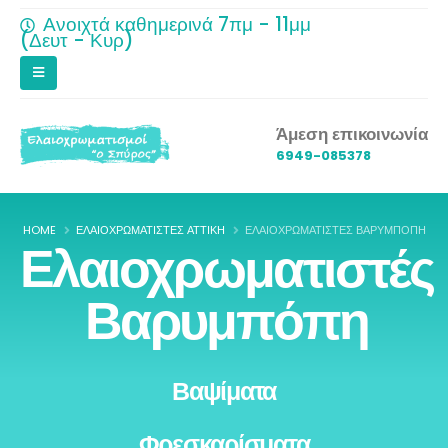
Ανοιχτά καθημερινά 7πμ - 11μμ
(Δευτ - Κυρ)
Άμεση επικοινωνία
6949-085378
HOME
ΕΛΑΙΟΧΡΩΜΑΤΙΣΤΈΣ ΑΤΤΙΚΉ
ΕΛΑΙΟΧΡΩΜΑΤΙΣΤΈΣ ΒΑΡΥΜΠΌΠΗ
Ελαιοχρωματιστές
Βαρυμπόπη
Βαψίματα
Φρεσκαρίσματα