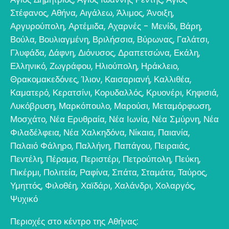
Στέφανος
,
Αθήνα
,
Αιγάλεω
,
Άλιμος
,
Άνοιξη
,
Αργυρούπολη
,
Αρτέμιδα
,
Αχαρνές - Μενίδι
,
Βάρη
,
Βούλα
,
Βουλιαγμένη
,
Βριλήσσια
,
Βύρωνας
,
Γαλάτσι
,
Γλυφάδα
,
Δάφνη
,
Διόνυσος
,
Δραπετσώνα
,
Εκάλη
,
Ελληνικό
,
Ζωγράφου
,
Ηλιούπολη
,
Ηράκλειο
,
Θρακομακεδόνες
,
Ίλιον
,
Καισαριανή
,
Καλλιθέα
,
Καματερό
,
Κερατσίνι
,
Κορυδαλλός
,
Κρυονέρι
,
Κηφισιά
,
Λυκόβρυση
,
Μαρκόπουλο
,
Μαρούσι
,
Μεταμόρφωση
,
Μοσχάτο
,
Νέα Ερυθραία
,
Νέα Ιωνία
,
Νέα Σμύρνη
,
Νέα
Φιλαδέλφεια
,
Νέα Χαλκηδόνα
,
Νίκαια
,
Παιανία
,
Παλαιό Φάληρο
,
Παλλήνη
,
Παπάγου
,
Πειραιάς
,
Πεντέλη
,
Πέραμα
,
Περιστέρι
,
Πετρούπολη
,
Πεύκη
,
Πικέρμι
,
Πολιτεία
,
Ραφίνα
,
Σπάτα
,
Σταμάτα
,
Ταύρος
,
Υμηττός
,
Φιλοθέη
,
Χαϊδάρι
,
Χαλάνδρι
,
Χολαργός
,
Ψυχικό
Περιοχές στο κέντρο της Αθήνας: