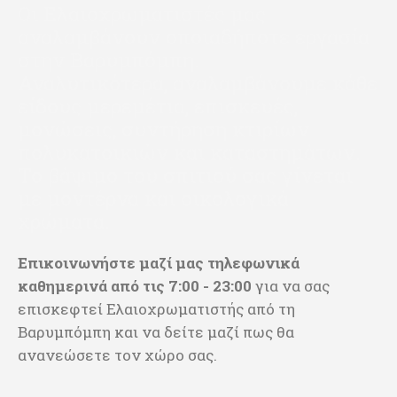
Οι Ελαιοχρωματιστές μας
αναλαμβάνουν οποιαδήποτε εργασία
στην Βαρυμπόμπη.
Αναλυτικότερα, αναλαμβάνουμε κάθε
είδους μερεμέτια, επισκευές,
μονώσεις, συντήρηση κτιρίων
πολυκατοικιών και καταστημάτων.
Το βάψιμο του σπιτιού σας γίνεται
με μοντέρνα και οικολογικά
χρώματα.
Επικοινωνήστε μαζί μας
τηλεφωνικά
καθημερινά από τις 7:00 - 23:00
για να σας
επισκεφτεί Ελαιοχρωματιστής από τη
Βαρυμπόμπη και να δείτε μαζί πως θα
ανανεώσετε τον χώρο σας.