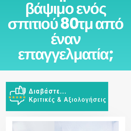
βάψιμο ενός
σπιτιού 80τμ από
έναν
επαγγελματία;