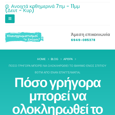
Ανοιχτά καθημερινά 7πμ - 11μμ
(Δευτ - Κυρ)
Άμεση επικοινωνία
6949-085378
HOME
BLOG
ΆΡΘΡΑ
ΠΌΣΟ ΓΡΉΓΟΡΑ ΜΠΟΡΕΊ ΝΑ ΟΛΟΚΛΗΡΩΘΕΊ ΤΟ ΒΆΨΙΜΟ ΕΝΌΣ ΣΠΙΤΙΟΎ
80ΤΜ ΑΠΌ ΈΝΑΝ ΕΠΑΓΓΕΛΜΑΤΊΑ;
Πόσο γρήγορα
μπορεί να
ολοκληρωθεί το