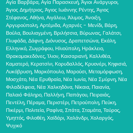
Αγία Βαρβάρα
,
Αγία Παρασκευή
,
Άγιοι Ανάργυροι
,
Άγιος Δημήτριος
,
Άγιος Ιωάννης Ρέντης
,
Άγιος
Στέφανος
,
Αθήνα
,
Αιγάλεω
,
Άλιμος
,
Άνοιξη
,
Αργυρούπολη
,
Αρτέμιδα
,
Αχαρνές - Μενίδι
,
Βάρη
,
Βούλα
,
Βουλιαγμένη
,
Βριλήσσια
,
Βύρωνας
,
Γαλάτσι
,
Γλυφάδα
,
Δάφνη
,
Διόνυσος
,
Δραπετσώνα
,
Εκάλη
,
Ελληνικό
,
Ζωγράφου
,
Ηλιούπολη
,
Ηράκλειο
,
Θρακομακεδόνες
,
Ίλιον
,
Καισαριανή
,
Καλλιθέα
,
Καματερό
,
Κερατσίνι
,
Κορυδαλλός
,
Κρυονέρι
,
Κηφισιά
,
Λυκόβρυση
,
Μαρκόπουλο
,
Μαρούσι
,
Μεταμόρφωση
,
Μοσχάτο
,
Νέα Ερυθραία
,
Νέα Ιωνία
,
Νέα Σμύρνη
,
Νέα
Φιλαδέλφεια
,
Νέα Χαλκηδόνα
,
Νίκαια
,
Παιανία
,
Παλαιό Φάληρο
,
Παλλήνη
,
Παπάγου
,
Πειραιάς
,
Πεντέλη
,
Πέραμα
,
Περιστέρι
,
Πετρούπολη
,
Πεύκη
,
Πικέρμι
,
Πολιτεία
,
Ραφίνα
,
Σπάτα
,
Σταμάτα
,
Ταύρος
,
Υμηττός
,
Φιλοθέη
,
Χαϊδάρι
,
Χαλάνδρι
,
Χολαργός
,
Ψυχικό