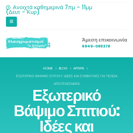
Ανοιχτά καθημερινά 7πμ - 11μμ
(Δευτ - Κυρ)
Άμεση επικοινωνία
6949-085378
HOME
BLOG
ΆΡΘΡΑ
ΕΞΩΤΕΡΙΚΌ ΒΆΨΙΜΟ ΣΠΙΤΙΟΎ: ΙΔΈΕΣ ΚΑΙ ΣΥΜΒΟΥΛΈΣ ΓΙΑ ΤΈΛΕΙΑ
ΑΠΟΤΕΛΈΣΜΑΤΑ
Εξωτερικό
Βάψιμο Σπιτιού:
Ιδέες και