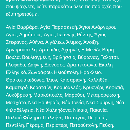
που ψάχνετε, δείτε παρακάτω όλες τις περιοχές που
εξυπηρετούμε :
Αγία Βαρβάρα
,
Αγία Παρασκευή
,
Άγιοι Ανάργυροι
,
Άγιος Δημήτριος
,
Άγιος Ιωάννης Ρέντης
,
Άγιος
Στέφανος
,
Αθήνα
,
Αιγάλεω
,
Άλιμος
,
Άνοιξη
,
Αργυρούπολη
,
Αρτέμιδα
,
Αχαρνές - Μενίδι
,
Βάρη
,
Βούλα
,
Βουλιαγμένη
,
Βριλήσσια
,
Βύρωνας
,
Γαλάτσι
,
Γλυφάδα
,
Δάφνη
,
Διόνυσος
,
Δραπετσώνα
,
Εκάλη
,
Ελληνικό
,
Ζωγράφου
,
Ηλιούπολη
,
Ηράκλειο
,
Θρακομακεδόνες
,
Ίλιον
,
Καισαριανή
,
Καλλιθέα
,
Καματερό
,
Κερατσίνι
,
Κορυδαλλός
,
Κρυονέρι
,
Κηφισιά
,
Λυκόβρυση
,
Μαρκόπουλο
,
Μαρούσι
,
Μεταμόρφωση
,
Μοσχάτο
,
Νέα Ερυθραία
,
Νέα Ιωνία
,
Νέα Σμύρνη
,
Νέα
Φιλαδέλφεια
,
Νέα Χαλκηδόνα
,
Νίκαια
,
Παιανία
,
Παλαιό Φάληρο
,
Παλλήνη
,
Παπάγου
,
Πειραιάς
,
Πεντέλη
,
Πέραμα
,
Περιστέρι
,
Πετρούπολη
,
Πεύκη
,