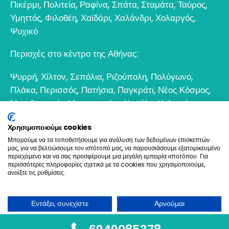
Πικέρμι
,
Πολιτεία
,
Ραφίνα
,
Σπάτα
,
Σταμάτα
,
Ταύρος
,
Υμηττός
,
Φιλοθέη
,
Χαϊδάρι
,
Χαλάνδρι
,
Χολαργός
,
Ψυχικό
Περιοχές στο κέντρο της Αθήνας:
Ψυρρή
,
Χίλτον
,
Σεπόλια
,
Ριζούπολη
,
Πολύγωνο
,
Πλάκα
,
Περισσός
,
Πατήσια
,
Παγκράτι
,
Νέος Κόσμος
,
Μεταξουργείο
,
Μοναστηράκι
,
Κυψέλη
,
Κολωνός
,
Κολωνάκι
,
Θησείο
,
Εξάρχεια
,
Γκάζι
,
Γκύζη
,
Γουδί
,
Χρησιμοποιούμε cookies
Βοτανικός
Μπορούμε να τα τοποθετήσουμε για ανάλυση των δεδομένων επισκεπτών
μας, για να βελτιώσουμε τον ιστότοπό μας, να παρουσιάσουμε εξατομικευμένο
6932 698693
περιεχόμενο και να σας προσφέρουμε μια μεγάλη εμπειρία ιστοτόπου. Για
περισσότερες πληροφορίες σχετικά με τα cookies που χρησιμοποιούμε,
ανοίξτε τις ρυθμίσεις.
Ελαιοχρωματισμοί & Ανακαινίσεις © 2021. All Rights
Reserved
Εντάξει, συνεχίστε
Αρνούμαι
Όχι, να προσαρμοστεί
Create & Hosting by Goldensites