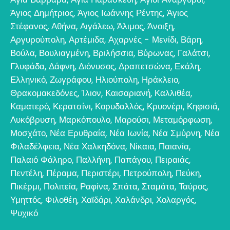
Άγιος Δημήτριος
,
Άγιος Ιωάννης Ρέντης
,
Άγιος
Στέφανος
,
Αθήνα
,
Αιγάλεω
,
Άλιμος
,
Άνοιξη
,
Αργυρούπολη
,
Αρτέμιδα
,
Αχαρνές - Μενίδι
,
Βάρη
,
Βούλα
,
Βουλιαγμένη
,
Βριλήσσια
,
Βύρωνας
,
Γαλάτσι
,
Γλυφάδα
,
Δάφνη
,
Διόνυσος
,
Δραπετσώνα
,
Εκάλη
,
Ελληνικό
,
Ζωγράφου
,
Ηλιούπολη
,
Ηράκλειο
,
Θρακομακεδόνες
,
Ίλιον
,
Καισαριανή
,
Καλλιθέα
,
Καματερό
,
Κερατσίνι
,
Κορυδαλλός
,
Κρυονέρι
,
Κηφισιά
,
Λυκόβρυση
,
Μαρκόπουλο
,
Μαρούσι
,
Μεταμόρφωση
,
Μοσχάτο
,
Νέα Ερυθραία
,
Νέα Ιωνία
,
Νέα Σμύρνη
,
Νέα
Φιλαδέλφεια
,
Νέα Χαλκηδόνα
,
Νίκαια
,
Παιανία
,
Παλαιό Φάληρο
,
Παλλήνη
,
Παπάγου
,
Πειραιάς
,
Πεντέλη
,
Πέραμα
,
Περιστέρι
,
Πετρούπολη
,
Πεύκη
,
Πικέρμι
,
Πολιτεία
,
Ραφίνα
,
Σπάτα
,
Σταμάτα
,
Ταύρος
,
Υμηττός
,
Φιλοθέη
,
Χαϊδάρι
,
Χαλάνδρι
,
Χολαργός
,
Ψυχικό