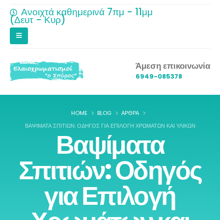
Ανοιχτά καθημερινά 7πμ - 11μμ
(Δευτ - Κυρ)
Άμεση επικοινωνία
6949-085378
HOME
BLOG
ΆΡΘΡΑ
ΒΑΨΊΜΑΤΑ ΣΠΙΤΙΏΝ: ΟΔΗΓΌΣ ΓΙΑ ΕΠΙΛΟΓΉ ΧΡΩΜΆΤΩΝ ΚΑΙ ΥΛΙΚΏΝ
Βαψίματα
Σπιτιών: Οδηγός
για Επιλογή