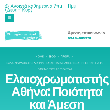
Ανοιχτά καθημερινά 7πμ - 11μμ
(Δευτ - Κυρ)
Άμεση επικοινωνία
6949-085378
HOME
BLOG
ΆΡΘΡΑ
ΕΛΑΙΟΧΡΩΜΑΤΙΣΤΉΣ ΑΘΉΝΑ: ΠΟΙΌΤΗΤΑ ΚΑΙ ΆΜΕΣΗ ΕΞΥΠΗΡΈΤΗΣΗ ΓΙΑ ΤΟ
ΒΆΨΙΜΟ ΤΟΥ ΣΠΙΤΙΟΎ ΣΑΣ
Ελαιοχρωματιστής
Αθήνα: Ποιότητα
και Άμεση