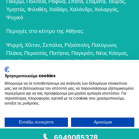
Πικέρμι
,
Πολιτεία
,
Ραφίνα
,
Σπάτα
,
Σταμάτα
,
Ταύρος
,
Υμηττός
,
Φιλοθέη
,
Χαϊδάρι
,
Χαλάνδρι
,
Χολαργός
,
Ψυχικό
Περιοχές στο κέντρο της Αθήνας:
Ψυρρή
,
Χίλτον
,
Σεπόλια
,
Ριζούπολη
,
Πολύγωνο
,
Πλάκα
,
Περισσός
,
Πατήσια
,
Παγκράτι
,
Νέος Κόσμος
,
Μεταξουργείο
,
Μοναστηράκι
,
Κυψέλη
,
Κολωνός
,
Κολωνάκι
,
Θησείο
,
Εξάρχεια
,
Γκάζι
,
Γκύζη
,
Γουδί
,
Χρησιμοποιούμε cookies
Βοτανικός
Μπορούμε να τα τοποθετήσουμε για ανάλυση των δεδομένων επισκεπτών
μας, για να βελτιώσουμε τον ιστότοπό μας, να παρουσιάσουμε εξατομικευμένο
6932 698693
περιεχόμενο και να σας προσφέρουμε μια μεγάλη εμπειρία ιστοτόπου. Για
περισσότερες πληροφορίες σχετικά με τα cookies που χρησιμοποιούμε,
ανοίξτε τις ρυθμίσεις.
Ελαιοχρωματισμοί & Ανακαινίσεις © 2021. All Rights
Reserved
Εντάξει, συνεχίστε
Αρνούμαι
Όχι, να προσαρμοστεί
Create & Hosting by Goldensites
6949085378