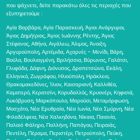
που ψάχνετε, δείτε παρακάτω όλες τις περιοχές που
εξυπηρετούμε :
Αγία Βαρβάρα
,
Αγία Παρασκευή
,
Άγιοι Ανάργυροι
,
Άγιος Δημήτριος
,
Άγιος Ιωάννης Ρέντης
,
Άγιος
Στέφανος
,
Αθήνα
,
Αιγάλεω
,
Άλιμος
,
Άνοιξη
,
Αργυρούπολη
,
Αρτέμιδα
,
Αχαρνές - Μενίδι
,
Βάρη
,
Βούλα
,
Βουλιαγμένη
,
Βριλήσσια
,
Βύρωνας
,
Γαλάτσι
,
Γλυφάδα
,
Δάφνη
,
Διόνυσος
,
Δραπετσώνα
,
Εκάλη
,
Ελληνικό
,
Ζωγράφου
,
Ηλιούπολη
,
Ηράκλειο
,
Θρακομακεδόνες
,
Ίλιον
,
Καισαριανή
,
Καλλιθέα
,
Καματερό
,
Κερατσίνι
,
Κορυδαλλός
,
Κρυονέρι
,
Κηφισιά
,
Λυκόβρυση
,
Μαρκόπουλο
,
Μαρούσι
,
Μεταμόρφωση
,
Μοσχάτο
,
Νέα Ερυθραία
,
Νέα Ιωνία
,
Νέα Σμύρνη
,
Νέα
Φιλαδέλφεια
,
Νέα Χαλκηδόνα
,
Νίκαια
,
Παιανία
,
Παλαιό Φάληρο
,
Παλλήνη
,
Παπάγου
,
Πειραιάς
,
Πεντέλη
,
Πέραμα
,
Περιστέρι
,
Πετρούπολη
,
Πεύκη
,