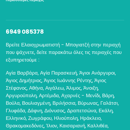
6949 085378
Βρείτε Ελαιοχρωματιστή - Μπογιατζή στην περιοχή
που ψάχνετε, δείτε παρακάτω όλες τις περιοχές που
εξυπηρετούμε :
Αγία Βαρβάρα
,
Αγία Παρασκευή
,
Άγιοι Ανάργυροι
,
Άγιος Δημήτριος
,
Άγιος Ιωάννης Ρέντης
,
Άγιος
Στέφανος
,
Αθήνα
,
Αιγάλεω
,
Άλιμος
,
Άνοιξη
,
Αργυρούπολη
,
Αρτέμιδα
,
Αχαρνές - Μενίδι
,
Βάρη
,
Βούλα
,
Βουλιαγμένη
,
Βριλήσσια
,
Βύρωνας
,
Γαλάτσι
,
Γλυφάδα
,
Δάφνη
,
Διόνυσος
,
Δραπετσώνα
,
Εκάλη
,
Ελληνικό
,
Ζωγράφου
,
Ηλιούπολη
,
Ηράκλειο
,
Θρακομακεδόνες
,
Ίλιον
,
Καισαριανή
,
Καλλιθέα
,