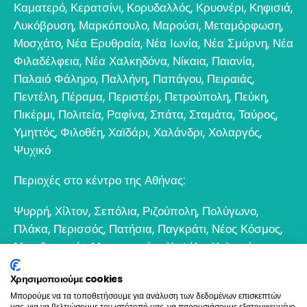
Καματερό
,
Κερατσίνι
,
Κορυδαλλός
,
Κρυονέρι
,
Κηφισιά
,
Λυκόβρυση
,
Μαρκόπουλο
,
Μαρούσι
,
Μεταμόρφωση
,
Μοσχάτο
,
Νέα Ερυθραία
,
Νέα Ιωνία
,
Νέα Σμύρνη
,
Νέα
Φιλαδέλφεια
,
Νέα Χαλκηδόνα
,
Νίκαια
,
Παιανία
,
Παλαιό Φάληρο
,
Παλλήνη
,
Παπάγου
,
Πειραιάς
,
Πεντέλη
,
Πέραμα
,
Περιστέρι
,
Πετρούπολη
,
Πεύκη
,
Πικέρμι
,
Πολιτεία
,
Ραφίνα
,
Σπάτα
,
Σταμάτα
,
Ταύρος
,
Υμηττός
,
Φιλοθέη
,
Χαϊδάρι
,
Χαλάνδρι
,
Χολαργός
,
Ψυχικό
Περιοχές στο κέντρο της Αθήνας:
Ψυρρή
,
Χίλτον
,
Σεπόλια
,
Ριζούπολη
,
Πολύγωνο
,
Πλάκα
,
Περισσός
,
Πατήσια
,
Παγκράτι
,
Νέος Κόσμος
,
Μεταξουργείο
,
Μοναστηράκι
,
Κυψέλη
,
Κολωνός
,
Κολωνάκι
,
Θησείο
,
Εξάρχεια
,
Γκάζι
,
Γκύζη
,
Γουδί
,
Χρησιμοποιούμε cookies
Βοτανικός
Μπορούμε να τα τοποθετήσουμε για ανάλυση των δεδομένων επισκεπτών
μας, για να βελτιώσουμε τον ιστότοπό μας, να παρουσιάσουμε εξατομικευμένο