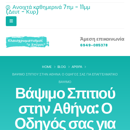
Ανοιχτά καθημερινά 7πμ - 11μμ
(Δευτ - Κυρ)
Άμεση επικοινωνία
6949-085378
HOME
BLOG
ΆΡΘΡΑ
ΒΆΨΙΜΟ ΣΠΙΤΙΟΎ ΣΤΗΝ ΑΘΉΝΑ: Ο ΟΔΗΓΌΣ ΣΑΣ ΓΙΑ ΕΠΑΓΓΕΛΜΑΤΙΚΌ
ΒΆΨΙΜΟ
Βάψιμο Σπιτιού
στην Αθήνα: Ο
Οδηγός σας για