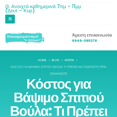
Ανοιχτά καθημερινά 7πμ - 11μμ
(Δευτ - Κυρ)
Άμεση επικοινωνία
6949-085378
HOME
BLOG
ΆΡΘΡΑ
ΚΌΣΤΟΣ ΓΙΑ ΒΆΨΙΜΟ ΣΠΙΤΙΟΎ ΒΟΎΛΑ: ΤΙ ΠΡΈΠΕΙ ΝΑ ΓΝΩΡΊΖΕΤΕ ΠΡΙΝ
ΞΕΚΙΝΉΣΕΤΕ
Κόστος για
Βάψιμο Σπιτιού
Βούλα: Τι Πρέπει