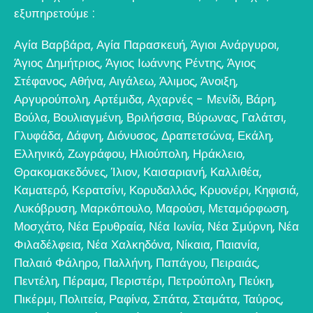
εξυπηρετούμε :
Αγία Βαρβάρα
,
Αγία Παρασκευή
,
Άγιοι Ανάργυροι
,
Άγιος Δημήτριος
,
Άγιος Ιωάννης Ρέντης
,
Άγιος
Στέφανος
,
Αθήνα
,
Αιγάλεω
,
Άλιμος
,
Άνοιξη
,
Αργυρούπολη
,
Αρτέμιδα
,
Αχαρνές - Μενίδι
,
Βάρη
,
Βούλα
,
Βουλιαγμένη
,
Βριλήσσια
,
Βύρωνας
,
Γαλάτσι
,
Γλυφάδα
,
Δάφνη
,
Διόνυσος
,
Δραπετσώνα
,
Εκάλη
,
Ελληνικό
,
Ζωγράφου
,
Ηλιούπολη
,
Ηράκλειο
,
Θρακομακεδόνες
,
Ίλιον
,
Καισαριανή
,
Καλλιθέα
,
Καματερό
,
Κερατσίνι
,
Κορυδαλλός
,
Κρυονέρι
,
Κηφισιά
,
Λυκόβρυση
,
Μαρκόπουλο
,
Μαρούσι
,
Μεταμόρφωση
,
Μοσχάτο
,
Νέα Ερυθραία
,
Νέα Ιωνία
,
Νέα Σμύρνη
,
Νέα
Φιλαδέλφεια
,
Νέα Χαλκηδόνα
,
Νίκαια
,
Παιανία
,
Παλαιό Φάληρο
,
Παλλήνη
,
Παπάγου
,
Πειραιάς
,
Πεντέλη
,
Πέραμα
,
Περιστέρι
,
Πετρούπολη
,
Πεύκη
,
Πικέρμι
,
Πολιτεία
,
Ραφίνα
,
Σπάτα
,
Σταμάτα
,
Ταύρος
,