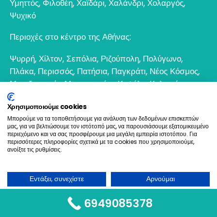
Υμηττός
,
Φιλοθέη
,
Χαϊδάρι
,
Χαλάνδρι
,
Χολαργός
,
Ψυχικό
Περιοχές στο κέντρο της Αθήνας:
Ψυρρή
,
Χίλτον
,
Σεπόλια
,
Ριζούπολη
,
Πολύγωνο
,
Πλάκα
,
Περισσός
,
Πατήσια
,
Παγκράτι
,
Νέος Κόσμος
,
Μεταξουργείο
,
Μοναστηράκι
,
Κυψέλη
,
Κολωνός
,
Κολωνάκι
,
Θησείο
,
Εξάρχεια
,
Γκάζι
,
Γκύζη
,
Γουδί
,
Χρησιμοποιούμε cookies
Βοτανικός
Μπορούμε να τα τοποθετήσουμε για ανάλυση των δεδομένων επισκεπτών
μας, για να βελτιώσουμε τον ιστότοπό μας, να παρουσιάσουμε εξατομικευμένο
6932 698693
περιεχόμενο και να σας προσφέρουμε μια μεγάλη εμπειρία ιστοτόπου. Για
περισσότερες πληροφορίες σχετικά με τα cookies που χρησιμοποιούμε,
ανοίξτε τις ρυθμίσεις.
Ελαιοχρωματισμοί & Ανακαινίσεις © 2021. All Rights
Reserved
Εντάξει, συνεχίστε
Αρνούμαι
Όχι, να προσαρμοστεί
Create & Hosting by Goldensites
6949085378