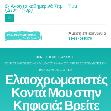
Ανοιχτά καθημερινά 7πμ - 11μμ
(Δευτ - Κυρ)
Άμεση επικοινωνία
6949-085378
HOME
BLOG
ΆΡΘΡΑ
ΕΛΑΙΟΧΡΩΜΑΤΙΣΤΈΣ ΚΟΝΤΆ ΜΟΥ ΣΤΗΝ ΚΗΦΙΣΙΆ: ΒΡΕΊΤΕ ΕΠΑΓΓΕΛΜΑΤΊΕΣ ΓΙΑ
ΒΆΨΙΜΟ ΜΕ ΑΜΕΣΌΤΗΤΑ
Ελαιοχρωματιστές
Κοντά Μου στην
Κηφισιά: Βρείτε