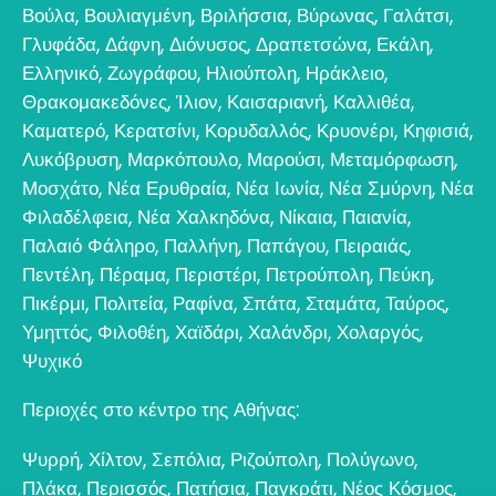
Βούλα
,
Βουλιαγμένη
,
Βριλήσσια
,
Βύρωνας
,
Γαλάτσι
,
Γλυφάδα
,
Δάφνη
,
Διόνυσος
,
Δραπετσώνα
,
Εκάλη
,
Ελληνικό
,
Ζωγράφου
,
Ηλιούπολη
,
Ηράκλειο
,
Θρακομακεδόνες
,
Ίλιον
,
Καισαριανή
,
Καλλιθέα
,
Καματερό
,
Κερατσίνι
,
Κορυδαλλός
,
Κρυονέρι
,
Κηφισιά
,
Λυκόβρυση
,
Μαρκόπουλο
,
Μαρούσι
,
Μεταμόρφωση
,
Μοσχάτο
,
Νέα Ερυθραία
,
Νέα Ιωνία
,
Νέα Σμύρνη
,
Νέα
Φιλαδέλφεια
,
Νέα Χαλκηδόνα
,
Νίκαια
,
Παιανία
,
Παλαιό Φάληρο
,
Παλλήνη
,
Παπάγου
,
Πειραιάς
,
Πεντέλη
,
Πέραμα
,
Περιστέρι
,
Πετρούπολη
,
Πεύκη
,
Πικέρμι
,
Πολιτεία
,
Ραφίνα
,
Σπάτα
,
Σταμάτα
,
Ταύρος
,
Υμηττός
,
Φιλοθέη
,
Χαϊδάρι
,
Χαλάνδρι
,
Χολαργός
,
Ψυχικό
Περιοχές στο κέντρο της Αθήνας:
Ψυρρή
,
Χίλτον
,
Σεπόλια
,
Ριζούπολη
,
Πολύγωνο
,
Πλάκα
,
Περισσός
,
Πατήσια
,
Παγκράτι
,
Νέος Κόσμος
,