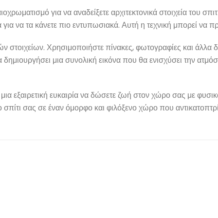
οχρωματισμό για να αναδείξετε αρχιτεκτονικά στοιχεία του σπιτι
για να τα κάνετε πιο εντυπωσιακά. Αυτή η τεχνική μπορεί να π
ών στοιχείων. Χρησιμοποιήστε πίνακες, φωτογραφίες και άλλα δ
δημιουργήσει μια συνολική εικόνα που θα ενισχύσει την ατμόσφ
μια εξαιρετική ευκαιρία να δώσετε ζωή στον χώρο σας με φυσικ
ο σπίτι σας σε έναν όμορφο και φιλόξενο χώρο που αντικατοπτρ
 επικοινωνία
Πληροφορίες
απευθείας με τον κ Σπύρο στα
Λίγα λόγια για εμάς
ω τηλέφωνα..
Μπορείτε να μας
Επικοινωνία
 καθημερινά από Δευτ - Κυρ
Όροι χρήσης
23:00)
Πολιτική Απορρήτου
ΚΑΛΕΣΤΕ ΜΑΣ
Sitemap