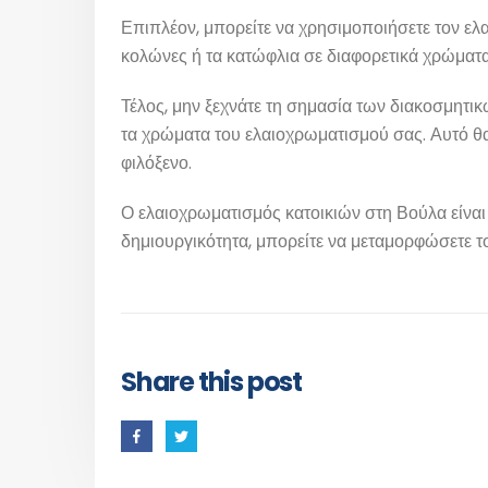
Επιπλέον, μπορείτε να χρησιμοποιήσετε τον ελαι
κολώνες ή τα κατώφλια σε διαφορετικά χρώματα 
Τέλος, μην ξεχνάτε τη σημασία των διακοσμητικ
τα χρώματα του ελαιοχρωματισμού σας. Αυτό θα 
φιλόξενο.
Ο ελαιοχρωματισμός κατοικιών στη Βούλα είναι 
δημιουργικότητα, μπορείτε να μεταμορφώσετε τ
Οι Υπηρεσίες μας
Άμεση
Μιλήστε 
Βάψιμο Σπιτιού
Share this post
παρακάτ
Βάψιμο Διαμερίσματος
καλέσετε
Βάψιμο πολυκατοικίας
(7:00 - 
Φρεσκάρισμα Διαμερίσματος
Βάψιμο Μονοκατοικίας