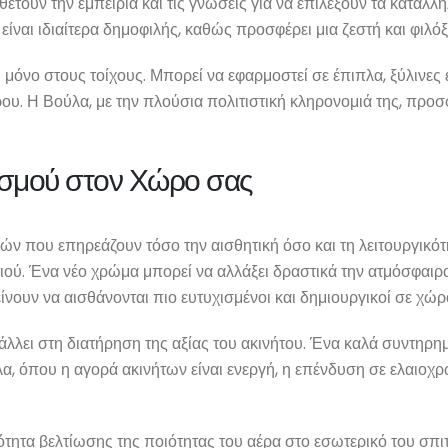
τουν την εμπειρία και τις γνώσεις για να επιλέξουν τα κατάλληλ
ίναι ιδιαίτερα δημοφιλής, καθώς προσφέρει μια ζεστή και φιλό
μόνο στους τοίχους. Μπορεί να εφαρμοστεί σε έπιπλα, ξύλινες ε
. Η Βούλα, με την πλούσια πολιτιστική κληρονομιά της, προσφ
ισμού στον Χώρο σας
 που επηρεάζουν τόσο την αισθητική όσο και τη λειτουργικό
ιού. Ένα νέο χρώμα μπορεί να αλλάξει δραστικά την ατμόσφαιρα
ίνουν να αισθάνονται πιο ευτυχισμένοι και δημιουργικοί σε χώ
λλει στη διατήρηση της αξίας του ακινήτου. Ένα καλά συντηρημ
ύλα, όπου η αγορά ακινήτων είναι ενεργή, η επένδυση σε ελαιο
τητα βελτίωσης της ποιότητας του αέρα στο εσωτερικό του σπιτι