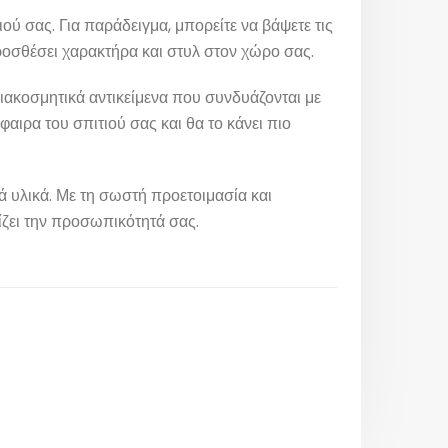
ού σας. Για παράδειγμα, μπορείτε να βάψετε τις
ροσθέσει χαρακτήρα και στυλ στον χώρο σας.
ιακοσμητικά αντικείμενα που συνδυάζονται με
αιρα του σπιτιού σας και θα το κάνει πιο
ά υλικά. Με τη σωστή προετοιμασία και
ίζει την προσωπικότητά σας.
Περιοχές Εξυπηρέτησης
Το συνεργείο μας αναλαμβάνει
οποιαδήποτε εργασία σε όλες τις
περιοχές της Αττικής..
Ελαιοχρωματιστές Αττική
Ελαιοχρωματιστές Πειραιάς