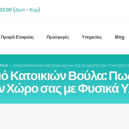
 23:00 (Δευτ - Κυρ)
Προφίλ Εταιρείας
Προσφορές
Υπηρεσίες
Blog
ΡΘΡΑ
ΕΛΑΙΟΧΡΩΜΑΤΙΣΜΌ ΚΑΤΟΙΚΙΏΝ ΒΟΎΛΑ: ΠΩΣ ΝΑ ΔΏΣΕΤΕ ΖΩΉ ΣΤΟΝ ΧΏΡΟ Σ
ό Κατοικιών Βούλα: Πω
ν Χώρο σας με Φυσικά Υ