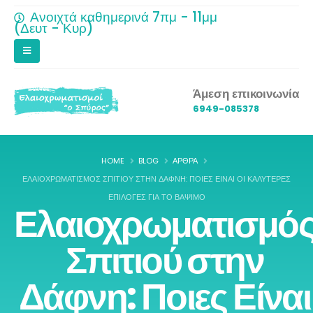
Ανοιχτά καθημερινά 7πμ - 11μμ
(Δευτ - Κυρ)
Άμεση επικοινωνία
6949-085378
HOME
BLOG
ΆΡΘΡΑ
ΕΛΑΙΟΧΡΩΜΑΤΙΣΜΌΣ ΣΠΙΤΙΟΎ ΣΤΗΝ ΔΆΦΝΗ: ΠΟΙΕΣ ΕΊΝΑΙ ΟΙ ΚΑΛΎΤΕΡΕΣ
ΕΠΙΛΟΓΈΣ ΓΙΑ ΤΟ ΒΆΨΙΜΟ
Ελαιοχρωματισμό
Σπιτιού στην
Δάφνη: Ποιες Είναι