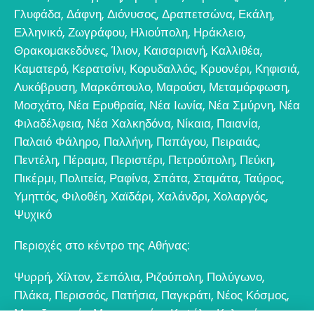
Γλυφάδα
,
Δάφνη
,
Διόνυσος
,
Δραπετσώνα
,
Εκάλη
,
Ελληνικό
,
Ζωγράφου
,
Ηλιούπολη
,
Ηράκλειο
,
Θρακομακεδόνες
,
Ίλιον
,
Καισαριανή
,
Καλλιθέα
,
Καματερό
,
Κερατσίνι
,
Κορυδαλλός
,
Κρυονέρι
,
Κηφισιά
,
Λυκόβρυση
,
Μαρκόπουλο
,
Μαρούσι
,
Μεταμόρφωση
,
Μοσχάτο
,
Νέα Ερυθραία
,
Νέα Ιωνία
,
Νέα Σμύρνη
,
Νέα
Φιλαδέλφεια
,
Νέα Χαλκηδόνα
,
Νίκαια
,
Παιανία
,
Παλαιό Φάληρο
,
Παλλήνη
,
Παπάγου
,
Πειραιάς
,
Πεντέλη
,
Πέραμα
,
Περιστέρι
,
Πετρούπολη
,
Πεύκη
,
Πικέρμι
,
Πολιτεία
,
Ραφίνα
,
Σπάτα
,
Σταμάτα
,
Ταύρος
,
Υμηττός
,
Φιλοθέη
,
Χαϊδάρι
,
Χαλάνδρι
,
Χολαργός
,
Ψυχικό
Περιοχές στο κέντρο της Αθήνας:
Ψυρρή
,
Χίλτον
,
Σεπόλια
,
Ριζούπολη
,
Πολύγωνο
,
Πλάκα
,
Περισσός
,
Πατήσια
,
Παγκράτι
,
Νέος Κόσμος
,
Μεταξουργείο
,
Μοναστηράκι
,
Κυψέλη
,
Κολωνός
,