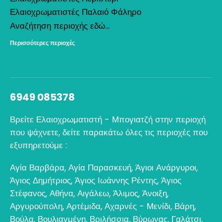
Ελαιοχρωματιστές Παλαιό Φάληρο
Αναζήτηση περιοχής εδώ...
Περισσότερες περιοχές
6949 085378
Βρείτε Ελαιοχρωματιστή - Μπογιατζή στην περιοχή
που ψάχνετε, δείτε παρακάτω όλες τις περιοχές που
εξυπηρετούμε :
Αγία Βαρβάρα
,
Αγία Παρασκευή
,
Άγιοι Ανάργυροι
,
Άγιος Δημήτριος
,
Άγιος Ιωάννης Ρέντης
,
Άγιος
Στέφανος
,
Αθήνα
,
Αιγάλεω
,
Άλιμος
,
Άνοιξη
,
Αργυρούπολη
,
Αρτέμιδα
,
Αχαρνές - Μενίδι
,
Βάρη
,
Βούλα
,
Βουλιαγμένη
,
Βριλήσσια
,
Βύρωνας
,
Γαλάτσι
,