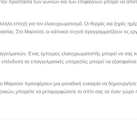
 την προστασία των γωνιών και των επιφανειών μπορεί να αποτρ
άλληλη εποχή για τον ελαιοχρωματισμό. Οι θερμές και ξηρές ημέ
ίας. Στο Μαρούσι, οι κάτοικοι συχνά προγραμματίζουν τις εργα
επαγγελματιών. Ένας έμπειρος ελαιοχρωματιστής μπορεί να σας
 Η επένδυση σε επαγγελματικές υπηρεσίες μπορεί να εξασφαλίσε
στο Μαρούσι προσφέρουν μια μοναδική ευκαιρία να δημιουργήσετ
 επικοινωνία
Πληροφορίες
νικών, μπορείτε να μεταμορφώσετε το σπίτι σας σε έναν χώρο 
απευθείας με τον κ Σπύρο στα
Λίγα λόγια για εμάς
ω τηλέφωνα..
Μπορείτε να μας
Επικοινωνία
 καθημερινά από Δευτ - Κυρ
Όροι χρήσης
23:00)
Πολιτική Απορρήτου
ΚΑΛΕΣΤΕ ΜΑΣ
Sitemap