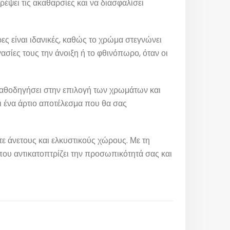
έψει τις ακαθαρσίες και να διασφαλίσει
ρες είναι ιδανικές, καθώς το χρώμα στεγνώνει
σίες τους την άνοιξη ή το φθινόπωρο, όταν οι
 καθοδηγήσει στην επιλογή των χρωμάτων και
ι ένα άρτιο αποτέλεσμα που θα σας
ε άνετους και ελκυστικούς χώρους. Με τη
Περιοχές Εξυπηρέτησης
που αντικατοπτρίζει την προσωπικότητά σας και
Το συνεργείο μας αναλαμβάνει
οποιαδήποτε εργασία σε όλες τις
περιοχές της Αττικής..
Ελαιοχρωματιστές Αττική
Ελαιοχρωματιστές Πειραιάς