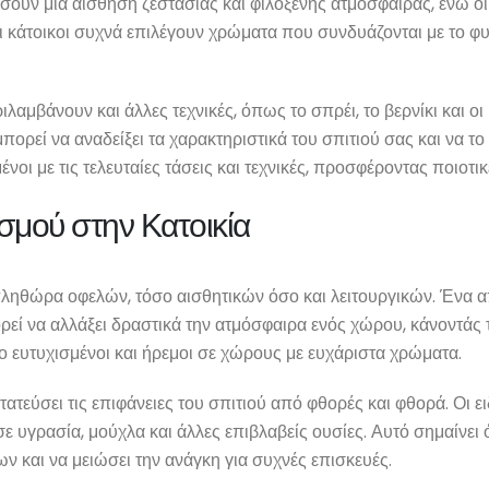
σουν μια αίσθηση ζεστασιάς και φιλόξενης ατμόσφαιρας, ενώ οι
ι κάτοικοι συχνά επιλέγουν χρώματα που συνδυάζονται με το φ
λαμβάνουν και άλλες τεχνικές, όπως το σπρέι, το βερνίκι και ο
ορεί να αναδείξει τα χαρακτηριστικά του σπιτιού σας και να το 
ένοι με τις τελευταίες τάσεις και τεχνικές, προσφέροντας ποιοτι
σμού στην Κατοικία
πληθώρα οφελών, τόσο αισθητικών όσο και λειτουργικών. Ένα α
εί να αλλάξει δραστικά την ατμόσφαιρα ενός χώρου, κάνοντάς τ
ιο ευτυχισμένοι και ήρεμοι σε χώρους με ευχάριστα χρώματα.
ατεύσει τις επιφάνειες του σπιτιού από φθορές και φθορά. Οι 
 υγρασία, μούχλα και άλλες επιβλαβείς ουσίες. Αυτό σημαίνει 
ων και να μειώσει την ανάγκη για συχνές επισκευές.