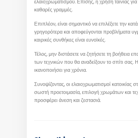
ελαιοχρωματισμού. Επίσης, η χρήση ταινίας για
καθαρές γραμμές.
Επιπλέον, είναι σημαντικό να επιλέξετε την κατ
γρηγορότερα και αποφεύγονται προβλήματα υγρασ
καιρικές συνθήκες είναι ευνοϊκές.
Τέλος, μην διστάσετε να ζητήσετε τη βοήθεια 
των τεχνικών που θα αναδείξουν το σπίτι σας.
ικανοποιήσει για χρόνια.
Συνοψίζοντας, οι ελαιοχρωματισμοί κατοικίας 
Οι Υπηρεσίες μας
Άμεση
σωστή προετοιμασία, επιλογή χρωμάτων και τεχ
Μιλήστε 
προσφέρει άνεση και ζεστασιά.
Βάψιμο Σπιτιού
παρακάτ
Βάψιμο Διαμερίσματος
καλέσετε
Βάψιμο πολυκατοικίας
(7:00 - 
Φρεσκάρισμα Διαμερίσματος
Βάψιμο Μονοκατοικίας