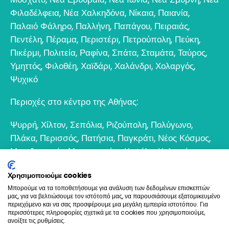
Φιλαδέλφεια
,
Νέα Χαλκηδόνα
,
Νίκαια
,
Παιανία
,
Παλαιό Φάληρο
,
Παλλήνη
,
Παπάγου
,
Πειραιάς
,
Πεντέλη
,
Πέραμα
,
Περιστέρι
,
Πετρούπολη
,
Πεύκη
,
Πικέρμι
,
Πολιτεία
,
Ραφίνα
,
Σπάτα
,
Σταμάτα
,
Ταύρος
,
Υμηττός
,
Φιλοθέη
,
Χαϊδάρι
,
Χαλάνδρι
,
Χολαργός
,
Ψυχικό
Περιοχές στο κέντρο της Αθήνας:
Ψυρρή
,
Χίλτον
,
Σεπόλια
,
Ριζούπολη
,
Πολύγωνο
,
Πλάκα
,
Περισσός
,
Πατήσια
,
Παγκράτι
,
Νέος Κόσμος
,
Μεταξουργείο
,
Μοναστηράκι
,
Κυψέλη
,
Κολωνός
,
Κολωνάκι
,
Θησείο
,
Εξάρχεια
,
Γκάζι
,
Γκύζη
,
Γουδί
,
Χρησιμοποιούμε cookies
Βοτανικός
Μπορούμε να τα τοποθετήσουμε για ανάλυση των δεδομένων επισκεπτών
μας, για να βελτιώσουμε τον ιστότοπό μας, να παρουσιάσουμε εξατομικευμένο
6932 698693
περιεχόμενο και να σας προσφέρουμε μια μεγάλη εμπειρία ιστοτόπου. Για
περισσότερες πληροφορίες σχετικά με τα cookies που χρησιμοποιούμε,
ανοίξτε τις ρυθμίσεις.