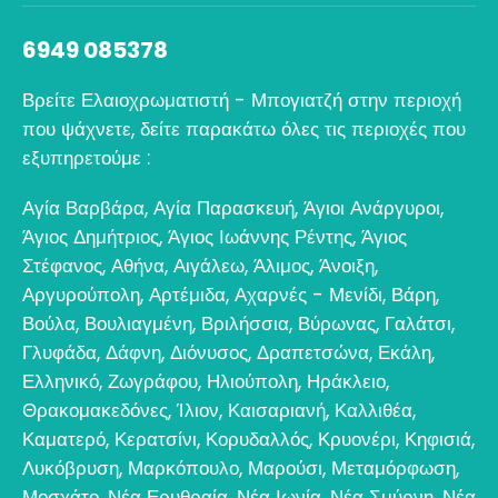
6949 085378
Βρείτε Ελαιοχρωματιστή - Μπογιατζή στην περιοχή
που ψάχνετε, δείτε παρακάτω όλες τις περιοχές που
εξυπηρετούμε :
Αγία Βαρβάρα
,
Αγία Παρασκευή
,
Άγιοι Ανάργυροι
,
Άγιος Δημήτριος
,
Άγιος Ιωάννης Ρέντης
,
Άγιος
Στέφανος
,
Αθήνα
,
Αιγάλεω
,
Άλιμος
,
Άνοιξη
,
Αργυρούπολη
,
Αρτέμιδα
,
Αχαρνές - Μενίδι
,
Βάρη
,
Βούλα
,
Βουλιαγμένη
,
Βριλήσσια
,
Βύρωνας
,
Γαλάτσι
,
Γλυφάδα
,
Δάφνη
,
Διόνυσος
,
Δραπετσώνα
,
Εκάλη
,
Ελληνικό
,
Ζωγράφου
,
Ηλιούπολη
,
Ηράκλειο
,
Θρακομακεδόνες
,
Ίλιον
,
Καισαριανή
,
Καλλιθέα
,
Καματερό
,
Κερατσίνι
,
Κορυδαλλός
,
Κρυονέρι
,
Κηφισιά
,
Λυκόβρυση
,
Μαρκόπουλο
,
Μαρούσι
,
Μεταμόρφωση
,
Μοσχάτο
,
Νέα Ερυθραία
,
Νέα Ιωνία
,
Νέα Σμύρνη
,
Νέα