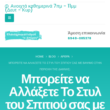
Ανοιχτά καθημερινά 7πμ - 11μμ
(Δευτ - Κυρ)
Άμεση επικοινωνία
6949-085378
HOME
BLOG
ΆΡΘΡΑ
ΜΠΟΡΕΊΤΕ ΝΑ ΑΛΛΆΞΕΤΕ ΤΟ ΣΤΥΛ ΤΟΥ ΣΠΙΤΙΟΎ ΣΑΣ ΜΕ ΒΆΨΙΜΟ ΣΤΗΝ
ΠΕΡΙΟΧΉ ΤΗΣ ΔΆΦΝΗΣ;
Μπορείτε να
Αλλάξετε Το Στυλ
του Σπιτιού σας με