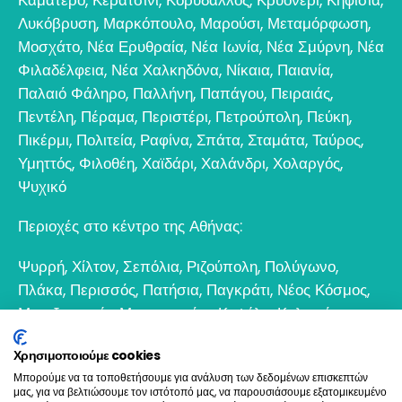
Λυκόβρυση
,
Μαρκόπουλο
,
Μαρούσι
,
Μεταμόρφωση
,
Μοσχάτο
,
Νέα Ερυθραία
,
Νέα Ιωνία
,
Νέα Σμύρνη
,
Νέα
Φιλαδέλφεια
,
Νέα Χαλκηδόνα
,
Νίκαια
,
Παιανία
,
Παλαιό Φάληρο
,
Παλλήνη
,
Παπάγου
,
Πειραιάς
,
Πεντέλη
,
Πέραμα
,
Περιστέρι
,
Πετρούπολη
,
Πεύκη
,
Πικέρμι
,
Πολιτεία
,
Ραφίνα
,
Σπάτα
,
Σταμάτα
,
Ταύρος
,
Υμηττός
,
Φιλοθέη
,
Χαϊδάρι
,
Χαλάνδρι
,
Χολαργός
,
Ψυχικό
Περιοχές στο κέντρο της Αθήνας:
Ψυρρή
,
Χίλτον
,
Σεπόλια
,
Ριζούπολη
,
Πολύγωνο
,
Πλάκα
,
Περισσός
,
Πατήσια
,
Παγκράτι
,
Νέος Κόσμος
,
Μεταξουργείο
,
Μοναστηράκι
,
Κυψέλη
,
Κολωνός
,
Κολωνάκι
,
Θησείο
,
Εξάρχεια
,
Γκάζι
,
Γκύζη
,
Γουδί
,
Χρησιμοποιούμε cookies
Βοτανικός
Μπορούμε να τα τοποθετήσουμε για ανάλυση των δεδομένων επισκεπτών
μας, για να βελτιώσουμε τον ιστότοπό μας, να παρουσιάσουμε εξατομικευμένο
6932 698693