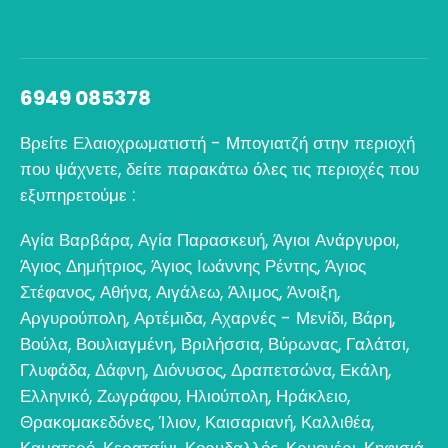
6949 085378
Βρείτε Ελαιοχρωματιστή - Μπογιατζή στην περιοχή
που ψάχνετε, δείτε παρακάτω όλες τις περιοχές που
εξυπηρετούμε :
Αγία Βαρβάρα
,
Αγία Παρασκευή
,
Άγιοι Ανάργυροι
,
Άγιος Δημήτριος
,
Άγιος Ιωάννης Ρέντης
,
Άγιος
Στέφανος
,
Αθήνα
,
Αιγάλεω
,
Άλιμος
,
Άνοιξη
,
Αργυρούπολη
,
Αρτέμιδα
,
Αχαρνές - Μενίδι
,
Βάρη
,
Βούλα
,
Βουλιαγμένη
,
Βριλήσσια
,
Βύρωνας
,
Γαλάτσι
,
Γλυφάδα
,
Δάφνη
,
Διόνυσος
,
Δραπετσώνα
,
Εκάλη
,
Ελληνικό
,
Ζωγράφου
,
Ηλιούπολη
,
Ηράκλειο
,
Θρακομακεδόνες
,
Ίλιον
,
Καισαριανή
,
Καλλιθέα
,
Καματερό
,
Κερατσίνι
,
Κορυδαλλός
,
Κρυονέρι
,
Κηφισιά
,