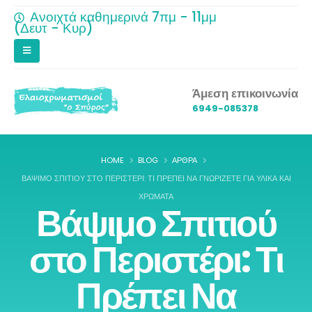
Ανοιχτά καθημερινά 7πμ - 11μμ
(Δευτ - Κυρ)
Άμεση επικοινωνία
6949-085378
HOME
BLOG
ΆΡΘΡΑ
ΒΆΨΙΜΟ ΣΠΙΤΙΟΎ ΣΤΟ ΠΕΡΙΣΤΈΡΙ: ΤΙ ΠΡΈΠΕΙ ΝΑ ΓΝΩΡΊΖΕΤΕ ΓΙΑ ΥΛΙΚΆ ΚΑΙ
ΧΡΏΜΑΤΑ
Βάψιμο Σπιτιού
στο Περιστέρι: Τι
Πρέπει Να