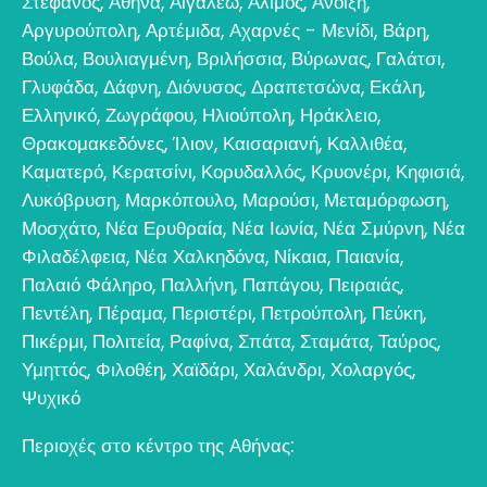
Στέφανος
,
Αθήνα
,
Αιγάλεω
,
Άλιμος
,
Άνοιξη
,
Αργυρούπολη
,
Αρτέμιδα
,
Αχαρνές - Μενίδι
,
Βάρη
,
Βούλα
,
Βουλιαγμένη
,
Βριλήσσια
,
Βύρωνας
,
Γαλάτσι
,
Γλυφάδα
,
Δάφνη
,
Διόνυσος
,
Δραπετσώνα
,
Εκάλη
,
Ελληνικό
,
Ζωγράφου
,
Ηλιούπολη
,
Ηράκλειο
,
Θρακομακεδόνες
,
Ίλιον
,
Καισαριανή
,
Καλλιθέα
,
Καματερό
,
Κερατσίνι
,
Κορυδαλλός
,
Κρυονέρι
,
Κηφισιά
,
Λυκόβρυση
,
Μαρκόπουλο
,
Μαρούσι
,
Μεταμόρφωση
,
Μοσχάτο
,
Νέα Ερυθραία
,
Νέα Ιωνία
,
Νέα Σμύρνη
,
Νέα
Φιλαδέλφεια
,
Νέα Χαλκηδόνα
,
Νίκαια
,
Παιανία
,
Παλαιό Φάληρο
,
Παλλήνη
,
Παπάγου
,
Πειραιάς
,
Πεντέλη
,
Πέραμα
,
Περιστέρι
,
Πετρούπολη
,
Πεύκη
,
Πικέρμι
,
Πολιτεία
,
Ραφίνα
,
Σπάτα
,
Σταμάτα
,
Ταύρος
,
Υμηττός
,
Φιλοθέη
,
Χαϊδάρι
,
Χαλάνδρι
,
Χολαργός
,
Ψυχικό
Περιοχές στο κέντρο της Αθήνας: