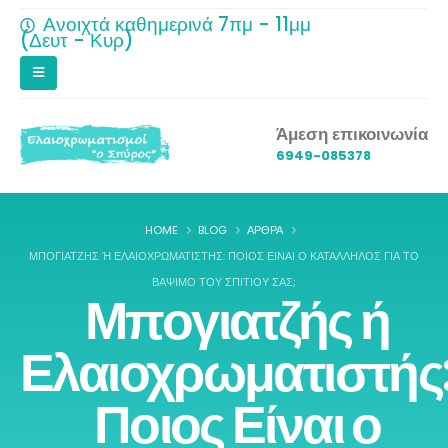
Ανοιχτά καθημερινά 7πμ - 11μμ
(Δευτ - Κυρ)
Άμεση επικοινωνία
6949-085378
HOME
BLOG
ΆΡΘΡΑ
ΜΠΟΓΙΑΤΖΉΣ Ή ΕΛΑΙΟΧΡΩΜΑΤΙΣΤΉΣ: ΠΟΙΟΣ ΕΊΝΑΙ Ο ΚΑΤΆΛΛΗΛΟΣ ΓΙΑ ΤΟ Β
ΆΨΙΜΟ ΤΟΥ ΣΠΙΤΙΟΎ ΣΑΣ;
Μπογιατζής ή
Ελαιοχρωματιστής
Ποιος Είναι ο