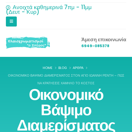
Ανοιχτά καθημερινά 7πμ - 11μμ
(Δευτ - Κυρ)
Άμεση επικοινωνία
6949-085378
HOME
BLOG
ΆΡΘΡΑ
ΟΙΚΟΝΟΜΙΚΌ ΒΆΨΙΜΟ ΔΙΑΜΕΡΊΣΜΑΤΟΣ ΣΤΟΝ ΆΓΙΟ ΙΩΆΝΝΗ ΡΈΝΤΗ – ΠΏΣ
ΝΑ ΚΡΑΤΉΣΕΙΣ ΧΑΜΗΛΌ ΤΟ ΚΌΣΤΟΣ
Οικονομικό
Βάψιμο
Διαμερίσματος