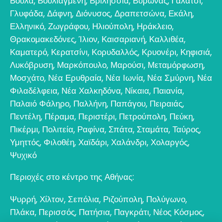
Βούλα
,
Βουλιαγμένη
,
Βριλήσσια
,
Βύρωνας
,
Γαλάτσι
,
Γλυφάδα
,
Δάφνη
,
Διόνυσος
,
Δραπετσώνα
,
Εκάλη
,
Ελληνικό
,
Ζωγράφου
,
Ηλιούπολη
,
Ηράκλειο
,
Θρακομακεδόνες
,
Ίλιον
,
Καισαριανή
,
Καλλιθέα
,
Καματερό
,
Κερατσίνι
,
Κορυδαλλός
,
Κρυονέρι
,
Κηφισιά
,
Λυκόβρυση
,
Μαρκόπουλο
,
Μαρούσι
,
Μεταμόρφωση
,
Μοσχάτο
,
Νέα Ερυθραία
,
Νέα Ιωνία
,
Νέα Σμύρνη
,
Νέα
Φιλαδέλφεια
,
Νέα Χαλκηδόνα
,
Νίκαια
,
Παιανία
,
Παλαιό Φάληρο
,
Παλλήνη
,
Παπάγου
,
Πειραιάς
,
Πεντέλη
,
Πέραμα
,
Περιστέρι
,
Πετρούπολη
,
Πεύκη
,
Πικέρμι
,
Πολιτεία
,
Ραφίνα
,
Σπάτα
,
Σταμάτα
,
Ταύρος
,
Υμηττός
,
Φιλοθέη
,
Χαϊδάρι
,
Χαλάνδρι
,
Χολαργός
,
Ψυχικό
Περιοχές στο κέντρο της Αθήνας:
Ψυρρή
,
Χίλτον
,
Σεπόλια
,
Ριζούπολη
,
Πολύγωνο
,
Πλάκα
,
Περισσός
,
Πατήσια
,
Παγκράτι
,
Νέος Κόσμος
,