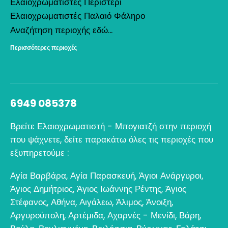
Ελαιοχρωματιστές Περιστέρι
Ελαιοχρωματιστές Παλαιό Φάληρο
Αναζήτηση περιοχής εδώ...
Περισσότερες περιοχές
6949 085378
Βρείτε Ελαιοχρωματιστή - Μπογιατζή στην περιοχή
που ψάχνετε, δείτε παρακάτω όλες τις περιοχές που
εξυπηρετούμε :
Αγία Βαρβάρα
,
Αγία Παρασκευή
,
Άγιοι Ανάργυροι
,
Άγιος Δημήτριος
,
Άγιος Ιωάννης Ρέντης
,
Άγιος
Στέφανος
,
Αθήνα
,
Αιγάλεω
,
Άλιμος
,
Άνοιξη
,
Αργυρούπολη
,
Αρτέμιδα
,
Αχαρνές - Μενίδι
,
Βάρη
,