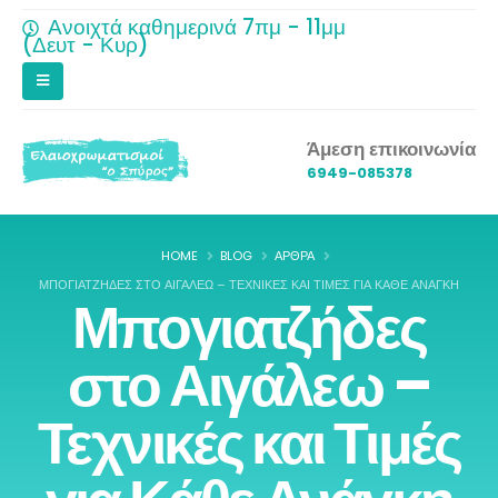
Ανοιχτά καθημερινά 7πμ - 11μμ
(Δευτ - Κυρ)
Άμεση επικοινωνία
6949-085378
HOME
BLOG
ΆΡΘΡΑ
ΜΠΟΓΙΑΤΖΉΔΕΣ ΣΤΟ ΑΙΓΆΛΕΩ – ΤΕΧΝΙΚΈΣ ΚΑΙ ΤΙΜΈΣ ΓΙΑ ΚΆΘΕ ΑΝΆΓΚΗ
Μπογιατζήδες
στο Αιγάλεω –
Τεχνικές και Τιμές