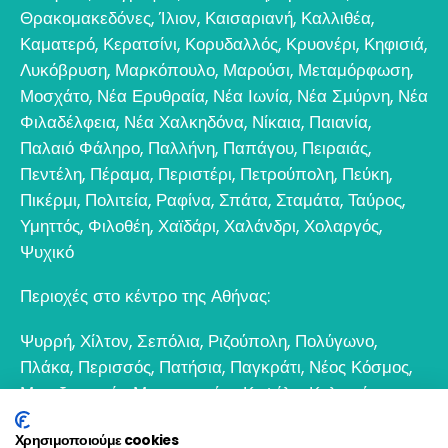
Θρακομακεδόνες
,
Ίλιον
,
Καισαριανή
,
Καλλιθέα
,
Καματερό
,
Κερατσίνι
,
Κορυδαλλός
,
Κρυονέρι
,
Κηφισιά
,
Λυκόβρυση
,
Μαρκόπουλο
,
Μαρούσι
,
Μεταμόρφωση
,
Μοσχάτο
,
Νέα Ερυθραία
,
Νέα Ιωνία
,
Νέα Σμύρνη
,
Νέα
Φιλαδέλφεια
,
Νέα Χαλκηδόνα
,
Νίκαια
,
Παιανία
,
Παλαιό Φάληρο
,
Παλλήνη
,
Παπάγου
,
Πειραιάς
,
Πεντέλη
,
Πέραμα
,
Περιστέρι
,
Πετρούπολη
,
Πεύκη
,
Πικέρμι
,
Πολιτεία
,
Ραφίνα
,
Σπάτα
,
Σταμάτα
,
Ταύρος
,
Υμηττός
,
Φιλοθέη
,
Χαϊδάρι
,
Χαλάνδρι
,
Χολαργός
,
Ψυχικό
Περιοχές στο κέντρο της Αθήνας:
Ψυρρή
,
Χίλτον
,
Σεπόλια
,
Ριζούπολη
,
Πολύγωνο
,
Πλάκα
,
Περισσός
,
Πατήσια
,
Παγκράτι
,
Νέος Κόσμος
,
Μεταξουργείο
,
Μοναστηράκι
,
Κυψέλη
,
Κολωνός
,
Κολωνάκι
,
Θησείο
,
Εξάρχεια
,
Γκάζι
,
Γκύζη
,
Γουδί
,
Χρησιμοποιούμε cookies
Βοτανικός