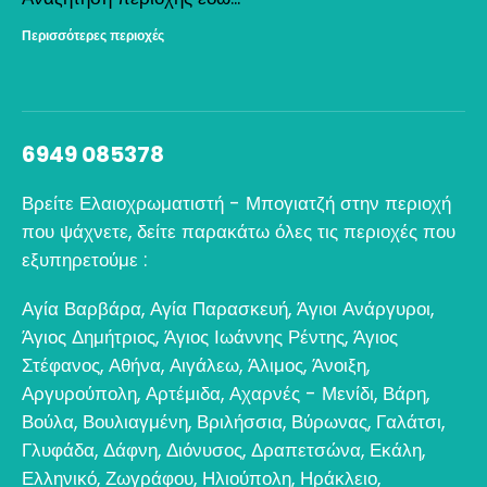
Περισσότερες περιοχές
6949 085378
Βρείτε Ελαιοχρωματιστή - Μπογιατζή στην περιοχή
που ψάχνετε, δείτε παρακάτω όλες τις περιοχές που
εξυπηρετούμε :
Αγία Βαρβάρα
,
Αγία Παρασκευή
,
Άγιοι Ανάργυροι
,
Άγιος Δημήτριος
,
Άγιος Ιωάννης Ρέντης
,
Άγιος
Στέφανος
,
Αθήνα
,
Αιγάλεω
,
Άλιμος
,
Άνοιξη
,
Αργυρούπολη
,
Αρτέμιδα
,
Αχαρνές - Μενίδι
,
Βάρη
,
Βούλα
,
Βουλιαγμένη
,
Βριλήσσια
,
Βύρωνας
,
Γαλάτσι
,
Γλυφάδα
,
Δάφνη
,
Διόνυσος
,
Δραπετσώνα
,
Εκάλη
,
Ελληνικό
,
Ζωγράφου
,
Ηλιούπολη
,
Ηράκλειο
,