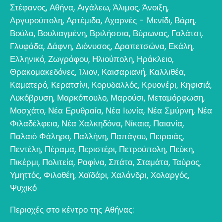
Στέφανος
,
Αθήνα
,
Αιγάλεω
,
Άλιμος
,
Άνοιξη
,
Αργυρούπολη
,
Αρτέμιδα
,
Αχαρνές - Μενίδι
,
Βάρη
,
Βούλα
,
Βουλιαγμένη
,
Βριλήσσια
,
Βύρωνας
,
Γαλάτσι
,
Γλυφάδα
,
Δάφνη
,
Διόνυσος
,
Δραπετσώνα
,
Εκάλη
,
Ελληνικό
,
Ζωγράφου
,
Ηλιούπολη
,
Ηράκλειο
,
Θρακομακεδόνες
,
Ίλιον
,
Καισαριανή
,
Καλλιθέα
,
Καματερό
,
Κερατσίνι
,
Κορυδαλλός
,
Κρυονέρι
,
Κηφισιά
,
Λυκόβρυση
,
Μαρκόπουλο
,
Μαρούσι
,
Μεταμόρφωση
,
Μοσχάτο
,
Νέα Ερυθραία
,
Νέα Ιωνία
,
Νέα Σμύρνη
,
Νέα
Φιλαδέλφεια
,
Νέα Χαλκηδόνα
,
Νίκαια
,
Παιανία
,
Παλαιό Φάληρο
,
Παλλήνη
,
Παπάγου
,
Πειραιάς
,
Πεντέλη
,
Πέραμα
,
Περιστέρι
,
Πετρούπολη
,
Πεύκη
,
Πικέρμι
,
Πολιτεία
,
Ραφίνα
,
Σπάτα
,
Σταμάτα
,
Ταύρος
,
Υμηττός
,
Φιλοθέη
,
Χαϊδάρι
,
Χαλάνδρι
,
Χολαργός
,
Ψυχικό
Περιοχές στο κέντρο της Αθήνας: