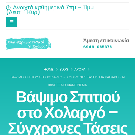
Ανοιχτά καθημερινά 7πμ - 11μμ
(Δευτ - Κυρ)
Άμεση επικοινωνία
6949-085378
HOME
BLOG
ΆΡΘΡΑ
ΒΆΨΙΜΟ ΣΠΙΤΙΟΎ ΣΤΟ ΧΟΛΑΡΓΌ – ΣΎΓΧΡΟΝΕΣ ΤΆΣΕΙΣ ΓΙΑ ΚΑΘΑΡΌ ΚΑΙ
ΦΙΛΌΞΕΝΟ ΔΙΑΜΈΡΙΣΜΑ
Βάψιμο Σπιτιού
στο Χολαργό –
Σύγχρονες Τάσεις