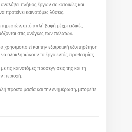
 αναλάβει πλήθος έργων σε κατοικίες και
α προτείνει καινοτόμες λύσεις.
υπηρεσιών, από απλή βαφή μέχρι ειδικές
μόζονται στις ανάγκες των πελατών.
ου χρησιμοποιεί και την εξαιρετική εξυπηρέτηση
ους να ολοκληρώνουν τα έργα εντός προθεσμίας.
με τις καινοτόμες προσεγγίσεις της και τη
ν περιοχή.
Περιοχές Εξυπηρέτησης
αλή προετοιμασία και την ενημέρωση, μπορείτε
Το συνεργείο μας αναλαμβάνει
οποιαδήποτε εργασία σε όλες τις
περιοχές της Αττικής..
Ελαιοχρωματιστές Αττική
Ελαιοχρωματιστές Πειραιάς