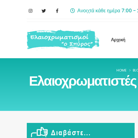
Ανοιχτά κάθε ημέρα 7:00 -
Αρχική
HOME
BL
Ελαιοχρωματιστές 