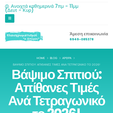
Ανοιχτά καθημερινά 7πμ - 11μμ
(Δευτ - Κυρ)
Άμεση επικοινωνία
6949-085378
HOME
BLOG
ΆΡΘΡΑ
ΒΆΨΙΜΟ ΣΠΙΤΙΟΎ: ΑΠΊΘΑΝΕΣ ΤΙΜΈΣ ΑΝΆ ΤΕΤΡΑΓΩΝΙΚΌ ΤΟ 2026!
Βάψιμο Σπιτιού:
Απίθανες Τιμές
Ανά Τετραγωνικό