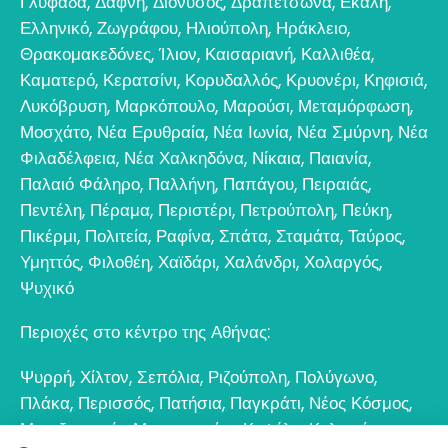
Γλυφάδα
,
Δάφνη
,
Διόνυσος
,
Δραπετσώνα
,
Εκάλη
,
Ελληνικό
,
Ζωγράφου
,
Ηλιούπολη
,
Ηράκλειο
,
Θρακομακεδόνες
,
Ίλιον
,
Καισαριανή
,
Καλλιθέα
,
Καματερό
,
Κερατσίνι
,
Κορυδαλλός
,
Κρυονέρι
,
Κηφισιά
,
Λυκόβρυση
,
Μαρκόπουλο
,
Μαρούσι
,
Μεταμόρφωση
,
Μοσχάτο
,
Νέα Ερυθραία
,
Νέα Ιωνία
,
Νέα Σμύρνη
,
Νέα
Φιλαδέλφεια
,
Νέα Χαλκηδόνα
,
Νίκαια
,
Παιανία
,
Παλαιό Φάληρο
,
Παλλήνη
,
Παπάγου
,
Πειραιάς
,
Πεντέλη
,
Πέραμα
,
Περιστέρι
,
Πετρούπολη
,
Πεύκη
,
Πικέρμι
,
Πολιτεία
,
Ραφίνα
,
Σπάτα
,
Σταμάτα
,
Ταύρος
,
Υμηττός
,
Φιλοθέη
,
Χαϊδάρι
,
Χαλάνδρι
,
Χολαργός
,
Ψυχικό
Περιοχές στο κέντρο της Αθήνας:
Ψυρρή
,
Χίλτον
,
Σεπόλια
,
Ριζούπολη
,
Πολύγωνο
,
Πλάκα
,
Περισσός
,
Πατήσια
,
Παγκράτι
,
Νέος Κόσμος
,
Μεταξουργείο
,
Μοναστηράκι
,
Κυψέλη
,
Κολωνός
,