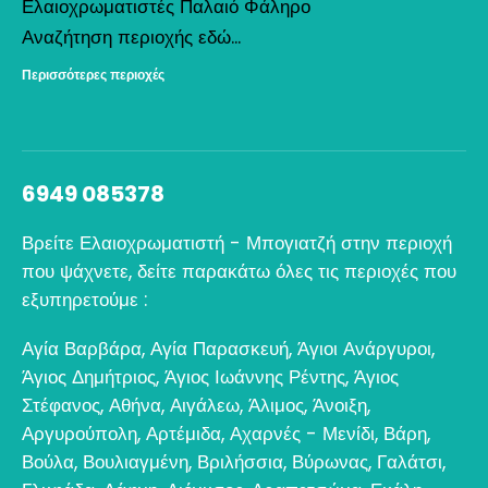
Ελαιοχρωματιστές Παλαιό Φάληρο
Αναζήτηση περιοχής εδώ...
Περισσότερες περιοχές
6949 085378
Βρείτε Ελαιοχρωματιστή - Μπογιατζή στην περιοχή
που ψάχνετε, δείτε παρακάτω όλες τις περιοχές που
εξυπηρετούμε :
Αγία Βαρβάρα
,
Αγία Παρασκευή
,
Άγιοι Ανάργυροι
,
Άγιος Δημήτριος
,
Άγιος Ιωάννης Ρέντης
,
Άγιος
Στέφανος
,
Αθήνα
,
Αιγάλεω
,
Άλιμος
,
Άνοιξη
,
Αργυρούπολη
,
Αρτέμιδα
,
Αχαρνές - Μενίδι
,
Βάρη
,
Βούλα
,
Βουλιαγμένη
,
Βριλήσσια
,
Βύρωνας
,
Γαλάτσι
,